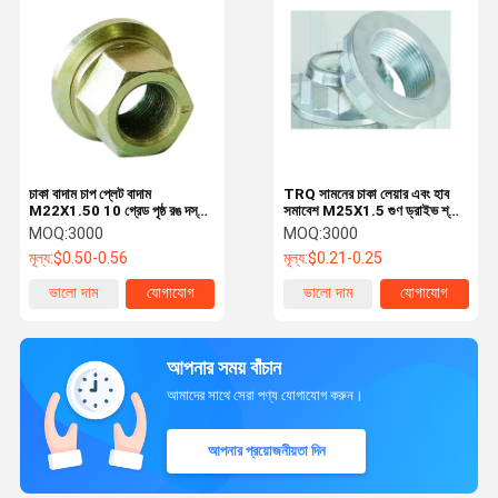
চাকা বাদাম চাপ প্লেট বাদাম
TRQ সামনের চাকা লেয়ার এবং হাব
M22X1.50 10 গ্রেড পৃষ্ঠ রঙ দস্তা
সমাবেশ M25X1.5 গুণ ড্রাইভ শ্যাফ্ট
250300296 0252192310
বাদাম M18X1.5 10 গ্রেড
MOQ:
3000
MOQ:
3000
1826088 8241999726
1004980651 1004980627
মূল্য:
$0.50-0.56
মূল্য:
$0.21-0.25
21218643
ভালো দাম
যোগাযোগ
ভালো দাম
যোগাযোগ
আপনার সময় বাঁচান
আমাদের সাথে সেরা পণ্য যোগাযোগ করুন।
আপনার প্রয়োজনীয়তা দিন