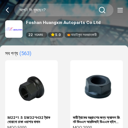
Foshan Huangxin Autoparts Co.Ltd
22
5.0
যাচাইকৃত সরবরাহকারী
YEARS
সব পণ্য
(563)
M22*1.5 SW32*H32 ট্রাক
ভারী ট্রাকের যন্ত্রাংশের জন্য অ্যাক্সল রিং
ঘোরানো চাকা ওয়াশার বাদাম
নট ভিওএল আরভিআই ডিএএফ হুইল
বোল্ট নট
MOQ:
5000
MOQ:
2000