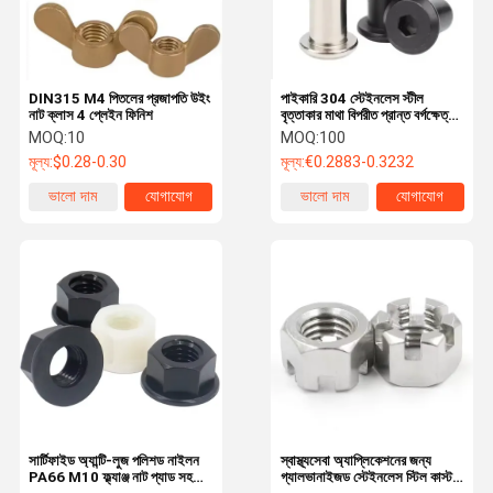
DIN315 M4 পিতলের প্রজাপতি উইং
পাইকারি 304 স্টেইনলেস স্টীল
নাট ক্লাস 4 প্লেইন ফিনিশ
বৃত্তাকার মাথা বিপরীত প্রান্ত বর্গক্ষেত্র
লক বাদাম ডকিং ক্ল্যাম্প প্লেট স্ক্রু ক্যাপ
MOQ:
10
MOQ:
100
প্রাকৃতিক রঙ ক্লাস 4.8 6.8
মূল্য:
$0.28-0.30
মূল্য:
€0.2883-0.3232
ভালো দাম
যোগাযোগ
ভালো দাম
যোগাযোগ
বাড়ি
পণ্য
ভিডিও
আমাদের সম্বন্ধে
সার্টিফাইড অ্যান্টি-লুজ পলিশড নাইলন
স্বাস্থ্যসেবা অ্যাপ্লিকেশনের জন্য
PA66 M10 ফ্ল্যাঞ্জ নাট প্যাড সহ
গ্যালভানাইজড স্টেইনলেস স্টিল কাস্টম