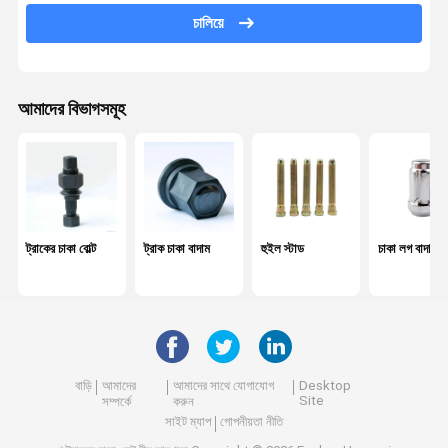
চালিয়ে
কেন্দ্র বল্ট
পাতার বসন্ত পিন
আমাদের বিভাগসমূহ
চাকা ভারসাম্য ওজন
কেন্দ্র বিয়ারিং
স্ক্রু এবং বাদাম
হার্ডওয়্যার সরঞ্জাম
ট্রাকের চাকা বোল্ট
ট্রাক চাকা বাদাম
হুইল স্টাড
চাকা লগ বাদাম
শক শোষক
অটোমোবাইল বুশিং
ইঞ্জিনের অংশ
বাড়ি
আমাদের
আমাদের সাথে যোগাযোগ
Desktop
Site
সম্পর্কে
করুন
হুইল স্পেসার
সাইট ম্যাপ
গোপনীয়তা নীতি