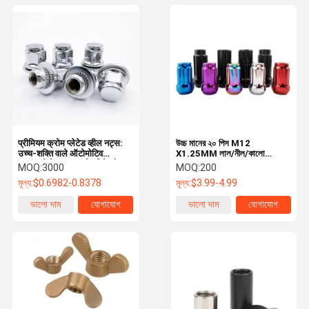
प्रीमियम क्रोम प्लेटेड व्हील नट्स:
উচ্চ মানের ২০ পিস M12
उच्च-शक्ति वाले ऑटोमोटिव
X1.25MM লাল/নীল/কালো
फास्टनरों के साथ अपने पहिये को
হুয়াংজিন ব্র্যান্ড স্টিল হেক্স লাগ হুইল নাট
MOQ:
3000
MOQ:
200
सुरक्षित करें
১৭মিমি গাড়ির স্ক্রু পার্টস চীনে তৈরি
মূল্য:
$0.6982-0.8378
মূল্য:
$3.99-4.99
ভালো দাম
যোগাযোগ
ভালো দাম
যোগাযোগ