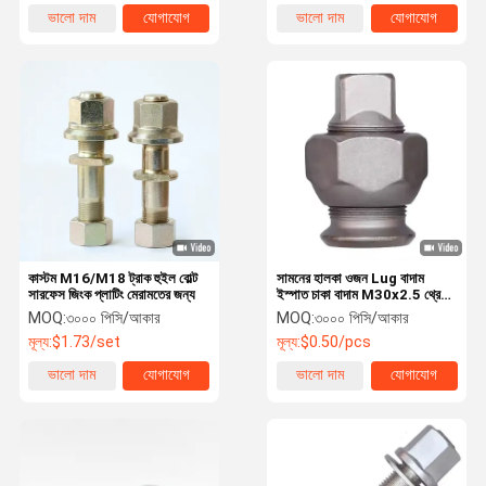
ভালো দাম
যোগাযোগ
ভালো দাম
যোগাযোগ
কাস্টম M16/M18 ট্রাক হুইল বোল্ট
সামনের হালকা ওজন Lug বাদাম
সারফেস জিংক প্লাটিং মেরামতের জন্য
ইস্পাত চাকা বাদাম M30x2.5 থ্রেড
30mm হেক্স
MOQ:
৩০০০ পিসি/আকার
MOQ:
৩০০০ পিসি/আকার
মূল্য:
$1.73/set
মূল্য:
$0.50/pcs
ভালো দাম
যোগাযোগ
ভালো দাম
যোগাযোগ
বাড়ি
পণ্য
ভিডিও
আমাদের সম্বন্ধে