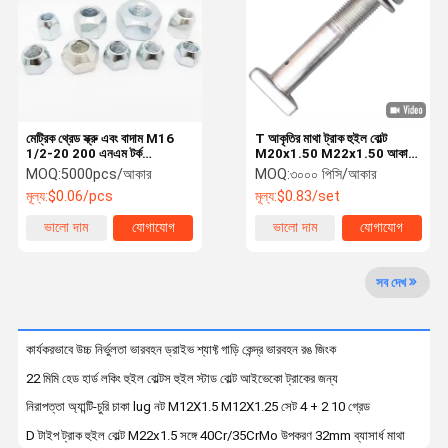
কারখানা পরিদর্শন
গুণমান নিয়ন্ত্রণ
আমাদের সাথে
খবর
যোগাযোগ
মেট্রিক থ্রেড স্ক্রু এবং বাদাম M16
T আকৃতির মাথা ট্রাক হুইল বোল্ট
1/2-20 200 এনএম টর্ক
M20x1.50 M22x1.50 আকার
স্পেসিফিকেশন
প্রতিস্থাপনের জন্য
MOQ:
5000pcs/আকার
MOQ:
৩০০০ পিসি/আকার
একটি উদ্ধৃতি
মূল্য:
$0.06/pcs
মূল্য:
$0.83/set
অনুরোধ করুন
ভালো দাম
যোগাযোগ
ভালো দাম
যোগাযোগ
ট্রাকের চাকা বোল্ট
সব দেখ
ট্রাক চাকা বাদাম
কার্যকরভাবে উচ্চ নির্ভুলতা ভারবহন ড্রাইভ শ্যাফ্ট গাড়ি কেন্দ্র ভারবহন রঙ জিংক
হুইল স্টাড
22 মিমি হেড হার্ড লকিং হুইল বোল্টস হুইল স্টাড বোল্ট আইভেকো ট্রাকের জন্য
চাকা লগ বাদাম
নিরাপত্তা অ্যান্টি-চুরি চাকা lug নট M12X1.5 M12X1.25 সেট 4 + 2 10 গ্রেড
ইউ বল্টু
D টাইপ ট্রাক হুইল বোল্ট M22x1.5 সঙ্গে 40Cr/35CrMo উপকরণ 32mm ব্যাসার্ধ মাথা