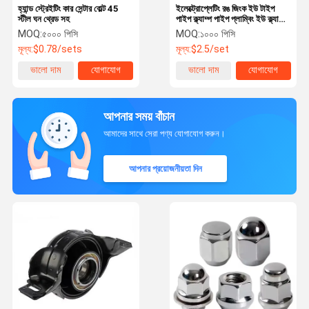
হ্যান্ড স্ট্রেইটিং কার সেন্টার বোল্ট 45
ইলেক্ট্রোপ্লেটিং রঙ জিংক ইউ টাইপ
স্টীল ঘন থ্রেড সহ
পাইপ ক্ল্যাম্প পাইপ প্লাম্বিং ইউ ক্ল্যাম্প
কালো
MOQ:
৫০০০ পিসি
MOQ:
১০০০ পিসি
মূল্য:
$0.78/sets
মূল্য:
$2.5/set
ভালো দাম
যোগাযোগ
ভালো দাম
যোগাযোগ
আপনার সময় বাঁচান
আমাদের সাথে সেরা পণ্য যোগাযোগ করুন।
আপনার প্রয়োজনীয়তা দিন