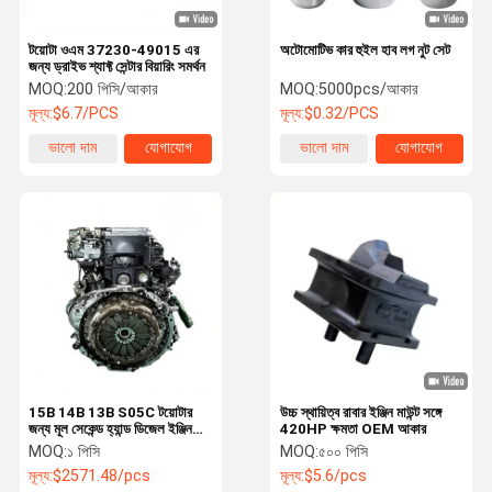
টয়োটা ওএম 37230-49015 এর
অটোমোটিভ কার হুইল হাব লগ নুট সেট
জন্য ড্রাইভ শ্যাফ্ট সেন্টার বিয়ারিং সমর্থন
MOQ:
200 পিসি/আকার
MOQ:
5000pcs/আকার
মূল্য:
$6.7/PCS
মূল্য:
$0.32/PCS
ভালো দাম
যোগাযোগ
ভালো দাম
যোগাযোগ
15B 14B 13B S05C টয়োটার
উচ্চ স্থায়িত্ব রাবার ইঞ্জিন মাউন্ট সঙ্গে
জন্য মূল সেকেন্ড হ্যান্ড ডিজেল ইঞ্জিন
420HP ক্ষমতা OEM আকার
যাচাই করা এবং গ্যারান্টিযুক্ত
MOQ:
১ পিসি
MOQ:
৫০০ পিসি
মূল্য:
$2571.48/pcs
মূল্য:
$5.6/pcs