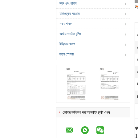
স্ক্রু এবং বাদাম
হার্ডওয়্যার সরঞ্জাম
শক শোষক
অটোমোবাইল বুশিং
ইঞ্জিনের অংশ
হুইল স্পেসার
তোমার দর্শন লগ করা অনলাইন চ্যাট এখন
প
1