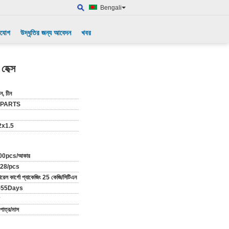
Bengali
াযোগ
উদ্ধৃতির জন্য আবেদন
খবর
হেক্স
ন, চীন
-PARTS
x1.5
00pcs/আকার
.28/pcs
ারেল কার্গো প্যাকেজিং 25 কেজি/সিটিএন
-55Days
পাত্র/মাস