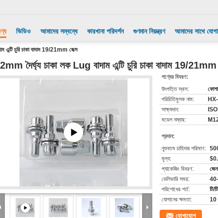
ণ্য
ভিডিও
আমাদের সম্বন্ধে
কারখানা পরিদর্শন
গুণমান নিয়ন্ত্রণ
আমাদের সাথে যোগ
ম এন্টি চুরি চাকা বাদাম 19/21mm হেক্স
2mm দৈর্ঘ্য চাকা লক Lug বাদাম এন্টি চুরি চাকা বাদাম 19/21mm 
পণ্যের বিবরণ:
উৎপত্তি স্থল:
ফোশা
পরিচিতিমুলক নাম:
HX
সাক্ষ্যদান:
ISO
মডেল নম্বার:
M12
প্রদান:
ন্যূনতম চাহিদার পরিমাণ:
50
মূল্য:
$0
প্যাকেজিং বিবরণ:
জেন
ডেলিভারি সময়:
40
পরিশোধের শর্ত:
টি/টি
যোগানের ক্ষমতা:
10 
যোগাযোগ