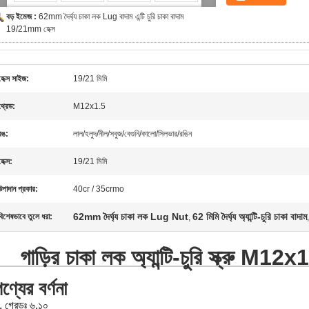
বড় ইমেজ :
62mm দৈর্ঘ্য চাকা লক Lug বাদাম এন্টি চুরি চাকা বাদাম
19/21mm হেক্স
হেক্স সাইজ:
19/21 মিমি
থ্রেড:
M12x1.5
রঙ:
লাল/হলুদ/নীল/সবুজ/বেগুনি/কালো/সিলভার/রঙিন
হেক্স:
19/21 মিমি
উপাদান প্রকার:
40cr / 35crmo
62mm দৈর্ঘ্য চাকা লক Lug Nut
62 মিমি দৈর্ঘ্য অ্যান্টি-চুরি চাকা বাদাম
বিশেষভাবে তুলে ধরা:
,
গাড়ির চাকা লক অ্যান্টি-চুরি স্ক্রু M
ণ্যের বর্ণনা
. গ্রেডঃ ৬.১০