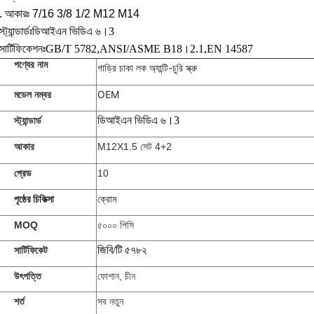
. আকারঃ 7/16 3/8 1/2 M12 M14
্ট্যান্ডার্ডঃ
ডিআইএন ভিডিএ ৬।3
সার্টিফিকেশনঃ
GB/T 5782,
ANSI/ASME B18।2.1,
EN 14587
পণ্যের নাম
গাড়ির চাকা লক অ্যান্টি-চুরি স্ক্রু
OEM
মডেল নম্বর
ডিআইএন ভিডিএ ৬।3
স্ট্যান্ডার্ড
আকার
M12X1.5 সেট 4+2
গ্রেড
10
পৃষ্ঠের চিকিত্সা
ক্রোম
MOQ
৫০০০ পিসি
জিবি/টি ৫৭৮২
সার্টিফিকেট
উৎপত্তি
ফোশান, চীন
শর্ত
সব নতুন