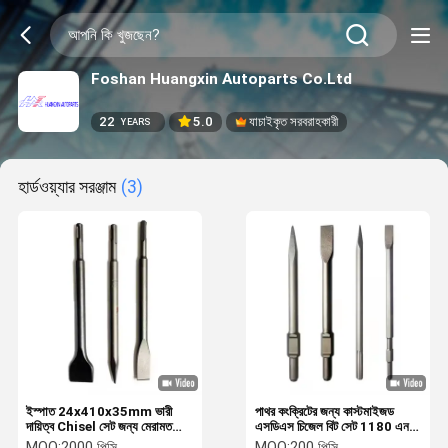
Foshan Huangxin Autoparts Co.Ltd
22
5.0
যাচাইকৃত সরবরাহকারী
YEARS
হার্ডওয়্যার সরঞ্জাম
(3)
ইস্পাত 24x410x35mm ভারী
পাথর কংক্রিটের জন্য কাস্টমাইজড
দায়িত্ব Chisel সেট জন্য মেরামত
এসডিএস চিজেল বিট সেট 1180 এন /
পয়েন্ট Chisel ফ্ল্যাট Chisel
এমএম 2 টান শক্তি
MOQ:
2000 পিসি
MOQ:
200 পিসি