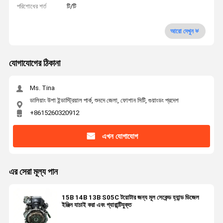
পরিশোধের শর্ত
টি/টি
আরো দেখুন
যোগাযোগের ঠিকানা
Ms. Tina
ডালিয়াং উশা ইন্ডাস্ট্রিয়াল পার্ক, শুনদে জেলা, ফোশান সিটি, গুয়াংডং প্রদেশ
+8615260320912
এখন যোগাযোগ
এর সেরা মূল্য পান
15B 14B 13B S05C টয়োটার জন্য মূল সেকেন্ড হ্যান্ড ডিজেল
ইঞ্জিন যাচাই করা এবং গ্যারান্টিযুক্ত