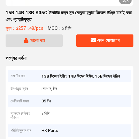
2
/
5
15B 14B 13B S05C টয়োটার জন্য মূল সেকেন্ড হ্যান্ড ডিজেল ইঞ্জিন যাচাই করা
এবং গ্যারান্টিযুক্ত
মূল্য：$2571.48/pcs
MOQ：১ পিসি
ভালো দাম
এখন যোগাযোগ
পণ্যের বর্ণনা
লক্ষণীয় করা
,
,
13B ডিজেল ইঞ্জিন
14B ডিজেল ইঞ্জিন
15B ডিজেল ইঞ্জিন
উৎপত্তি স্থল
ফোশান, চীন
ডেলিভারি সময়
35 দিন
ন্যূনতম চাহিদার
১ পিসি
পরিমাণ
পরিচিতিমুলক নাম
HX-Parts