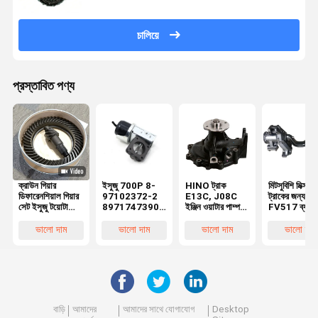
চালিয়ে
প্রস্তাবিত পণ্য
ক্রাউন গিয়ার
ইসুজু 700P 8-
HINO ট্রাক
মিটসুবিশি মিক্সার
ডিফারেনশিয়াল গিয়ার
97102372-2
E13C, J08C
ট্রাকের জন্য
সেট ইসুজু টয়োটা
8971747390
ইঞ্জিন ওয়াটার পাম্প
FV517 ব্যালেন
41201-80181
8972579160
16100-3467
শ্যাফ্ট ব্র্যাকেট
41201-80204
8980566740
161003647
MC095604
ভালো দাম
ভালো দাম
ভালো দাম
ভালো দাম
41201-69815
এর জন্য নির্গমন ব্রেক
16100-E0451
হিনো ট্রাক ট্রেল
20CrMnTi এর
এয়ার ব্রেক
16100E0451
ট্রুনিয়ন ব্র্যাকেট
জন্য উপযুক্ত
49330-140
এর জন্য
বাড়ি
আমাদের
আমাদের সাথে যোগাযোগ
Desktop