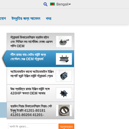
Bengali
াযোগ
উদ্ধৃতির জন্য আবেদন
খবর
স্ট্যান্ডার্ড ডিফারেনশিয়াল ক্রাউন হুইল
এবং পিনিয়ন ফর মার্সেডিজ বেনজ এক্সেল
পার্টস OEM
স্টীল রাবার কার মোটর মাউন্ট জন্য
মের্সেডস বেঞ্জ OEM স্ট্যান্ডার্ড
অটোমোবাইল কালো অটোমোবাইল ইঞ্জিন
সাপোর্ট ফ্রন্ট ইঞ্জিন মাউন্ট স্ট্যান্ডার্ড গ্রেড
উচ্চ স্থায়িত্ব রাবার ইঞ্জিন মাউন্ট সঙ্গে
420HP ক্ষমতা OEM আকার
ক্রাউন গিয়ার ডিফারেনশিয়াল গিয়ার সেট
ইসুজু টয়োটা 41201-80181
41201-80204 41201-
69815 20CrMnTi এর জন্য
উপযুক্ত