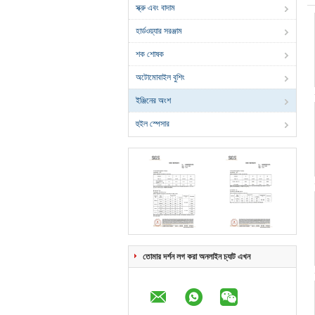
স্ক্রু এবং বাদাম
হার্ডওয়্যার সরঞ্জাম
শক শোষক
অটোমোবাইল বুশিং
ইঞ্জিনের অংশ
হুইল স্পেসার
তোমার দর্শন লগ করা অনলাইন চ্যাট এখন