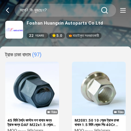
Foshan Huangxin Autoparts Co.Ltd
22
5.0
যাচাইকৃত সরবরাহকারী
YEARS
ট্রাক চাকা বাদাম
(97)
45 মিমি দৈর্ঘ্য কাস্টম লগ বাদাম জন্য
M20X1.50 10 গ্রেড ট্রাক চাকা
ট্রাক জন্য DAF M22x1.5 থ্রেড
বাদাম 1.5 মিমি থ্রেড পিচ 40Cr
আকার
উপাদান
MOQ:
৩০০০ পিসি/আকার
MOQ:
৩০০০ পিসি/আকার