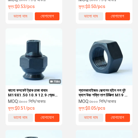
মূল্য:
$0.53/pcs
মূল্য:
$0.50/pcs
ভালো দাম
যোগাযোগ
ভালো দাম
যোগাযোগ
কালো ফসফেট ট্রাক চাকা বাদাম
গ্যালভানাইজড হেক্সাগন হুইল লগ নুট
M19X1.50 10.9 12.9 গ্রেড
ক্যাপ উচ্চ শক্তি তাপ চিকিত্সা M19 8
1040MPa
গ্রেড
MOQ:
৩০০০ পিসি/আকার
MOQ:
৩০০০ পিসি/আকার
মূল্য:
$0.51/pcs
মূল্য:
$0.05/pcs
ভালো দাম
যোগাযোগ
ভালো দাম
যোগাযোগ