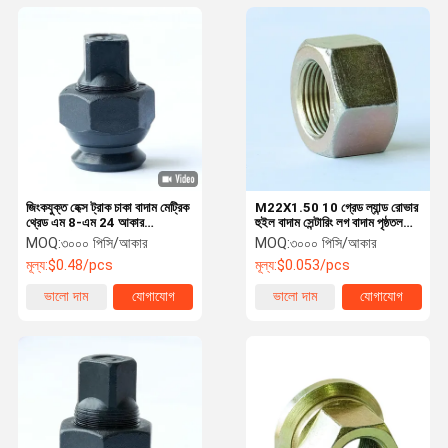
জিংকযুক্ত হেক্স ট্রাক চাকা বাদাম মেট্রিক
M22X1.50 10 গ্রেড ল্যান্ড রোভার
থ্রেড এম 8-এম 24 আকার
হুইল বাদাম সেন্টারিং লগ বাদাম পৃষ্ঠতল
ড্যাক্রোমেট
জিংক লেপ
MOQ:
৩০০০ পিসি/আকার
MOQ:
৩০০০ পিসি/আকার
মূল্য:
$0.48/pcs
মূল্য:
$0.053/pcs
ভালো দাম
যোগাযোগ
ভালো দাম
যোগাযোগ