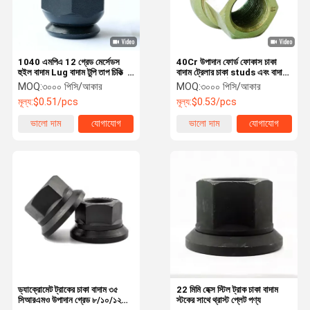
1040 এমপিএ 12 গ্রেড মের্সেডস
40Cr উপাদান ফোর্ড ফোকাস চাকা
হুইল বাদাম Lug বাদাম টুপি তাপ চিকিত্সা
বাদাম ট্রেলার চাকা studs এবং বাদাম
সঙ্গে
22mm ব্যাসার্ধ শ্যাঙ্ক
MOQ:
৩০০০ পিসি/আকার
MOQ:
৩০০০ পিসি/আকার
মূল্য:
$0.51/pcs
মূল্য:
$0.53/pcs
ভালো দাম
যোগাযোগ
ভালো দাম
যোগাযোগ
বাড়ি
পণ্য
ভিডিও
আমাদের সম্বন্ধে
ড্যাক্রোমেট ট্রাকের চাকা বাদাম ৩৫
22 মিমি হেক্স স্টিল ট্রাক চাকা বাদাম
সিআরএমও উপাদান গ্রেড ৮/১০/১২
স্টকের সাথে থ্রাস্ট প্লেট পণ্য