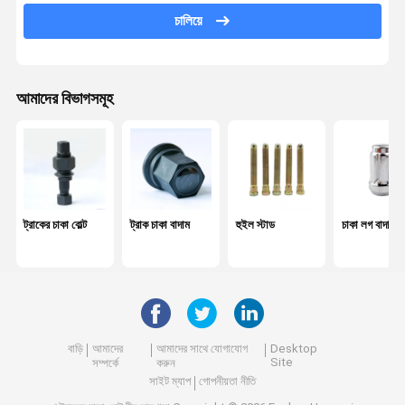
চালিয়ে
কেন্দ্র বল্ট
পাতার বসন্ত পিন
আমাদের বিভাগসমূহ
চাকা ভারসাম্য ওজন
কেন্দ্র বিয়ারিং
স্ক্রু এবং বাদাম
হার্ডওয়্যার সরঞ্জাম
ট্রাকের চাকা বোল্ট
ট্রাক চাকা বাদাম
হুইল স্টাড
চাকা লগ বাদাম
শক শোষক
অটোমোবাইল বুশিং
ইঞ্জিনের অংশ
বাড়ি
আমাদের
আমাদের সাথে যোগাযোগ
Desktop
Site
সম্পর্কে
করুন
হুইল স্পেসার
সাইট ম্যাপ
গোপনীয়তা নীতি