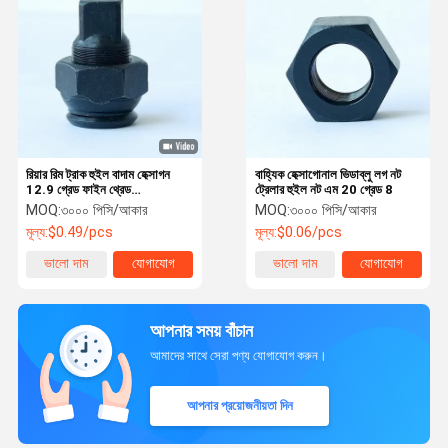
রিয়ার রিম ট্রাক হুইল বাদাম হেক্সাগন
বাহ্যিক হেক্সাগোনাল ভিডাব্লু লগ নট
12.9 গ্রেড ফাইন থ্রেড
ট্রেলার হুইল নট এম 20 গ্রেড 8
ISO10597
MOQ:
৩০০০ পিসি/আকার
MOQ:
৩০০০ পিসি/আকার
মূল্য:
$0.49/pcs
মূল্য:
$0.06/pcs
ভালো দাম
যোগাযোগ
ভালো দাম
যোগাযোগ
আপনার সময় বাঁচান
আমাদের সাথে সেরা পণ্য যোগাযোগ করুন।
আপনার প্রয়োজনীয়তা দিন