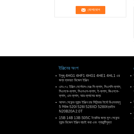
ইঞ্জিনের অংশ
ইসুজু 4HG1 4HF1 4HG1 4HE1 4HL1 এর
জন্য ব্যবহৃত ডিজেল ইঞ্জিন
এম২৭২ ইঞ্জিন মের্সেডস-বেঞ্জ সি-ক্লাস, সিএলসি-ক্লাস,
সিএলকে-ক্লাস, সিএলএস-ক্লাস, ই-ক্লাস, জিএলকে-
ক্লাস, এম-ক্লাস, আর-ক্লাসের জন্য
আসল সেকেন্ড হ্যান্ড ইঞ্জিন চার সিলিন্ডার টার্বো বিএমডাব্লু
5 সিরিজ 520I 528I 528XD 528IXড্রাইভ
N20B20A 2.0T
15B 14B 13B S05C টয়োটার জন্য মূল সেকেন্ড
হ্যান্ড ডিজেল ইঞ্জিন যাচাই করা এবং গ্যারান্টিযুক্ত