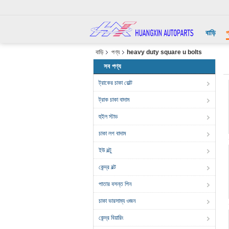
বাড়ি
প
বাড়ি
পণ্য
heavy duty square u bolts
সব পণ্য
ট্রাকের চাকা বোল্ট
ট্রাক চাকা বাদাম
হুইল স্টাড
চাকা লগ বাদাম
ইউ বল্টু
কেন্দ্র বল্ট
পাতার বসন্ত পিন
চাকা ভারসাম্য ওজন
কেন্দ্র বিয়ারিং