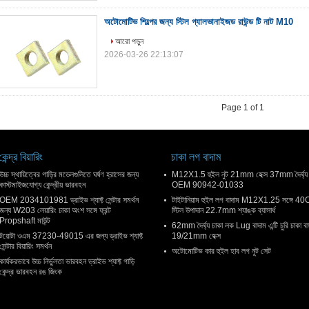
অটোমোটিভ শিল্পের জন্য স্টিল গ্যালভানাইজড রাউন্ড টি নাট M10
আরো পড়ুন
2026-03-26 22:13:07
Page 1 of 1
কেন্দ্র বিয়ারিং
চাকা লগ বাদাম
উচ্চ স্থায়িত্বের গাড়ির মডেলগুলিতে ঘর্ষণ হ্রাসের জন্য
M12X1.5 হুইল নুট 21mm হেক্স 37mm দৈর্ঘ্য
কাস্টমাইজযোগ্য কেন্দ্রীয় ভারবহন
OEM 90942-01033
OEM 2034101981 ড্রাইভ শ্যাফ্ট সেন্টার সমর্থন
টাইটানিয়াম হুইল লগ বাদাম M12X1.25 সঙ্গে 40
জন্য W203 লেয়ারিং চাকা অংশ সঙ্গে ফ্রন্ট
স্টিল উপাদান 22.7mm শ্যাঙ্ক ব্যাসার্ধ
Propshaft মাউন্ট
62mm দৈর্ঘ্য চাকা লক Lug বাদাম এন্টি চুরি চাকা বা
টয়োটা ওএম 37230-49015 এর জন্য ড্রাইভ শ্যাফ্ট
19/21mm হেক্স
সেন্টার বিয়ারিং সমর্থন
অটোমোটিভ কার হুইল হাব লগ নুট সেট
কার্যকরভাবে উচ্চ নির্ভুলতা ভারবহন ড্রাইভ শ্যাফ্ট গাড়ি
কেন্দ্র ভারবহন রঙ জিংক