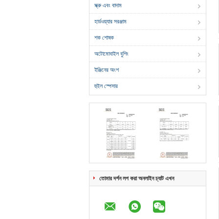
স্ক্রু এবং বাদাম
হার্ডওয়্যার সরঞ্জাম
শক শোষক
অটোমোবাইল বুশিং
ইঞ্জিনের অংশ
হুইল স্পেসার
তোমার দর্শন লগ করা অনলাইন চ্যাট এখন