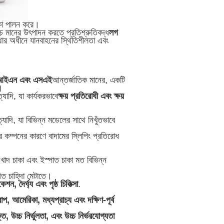
মিকা পালন করে।
্চ মানের উৎপাদন করতে প্রতিশ্রুতিবদ্ধ
লগ
থার অধীনে যানবাহনের স্থিতিশীলতা এবং
আইএন এবং এসএই
আন্তর্জাতিক মানের, একটি
া।
্যাদি, যা কার্যকরভাবে
ক্ষয় প্রতিরোধী এবং ক্ষয়
্যাদি, যা বিভিন্ন মডেলের সাথে নিখুঁতভাবে
ির কম্পনের কারণে বাদামের স্লিপিং প্রতিরোধ
ম খাদ চাকা এবং ইস্পাত চাকা মত বিভিন্ন
গত চাহিদা মেটাতে।
শন, দৈর্ঘ্য এবং পৃষ্ঠ চিকিত্সা
.
প, আমেরিকা, মধ্যপ্রাচ্য এবং দক্ষিণ-পূর্ব
তি, উচ্চ নির্ভুলতা, এবং উচ্চ নির্ভরযোগ্যতা