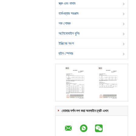
স্ক্রু এবং বাদাম
হার্ডওয়্যার সরঞ্জাম
শক শোষক
অটোমোবাইল বুশিং
ইঞ্জিনের অংশ
হুইল স্পেসার
তোমার দর্শন লগ করা অনলাইন চ্যাট এখন