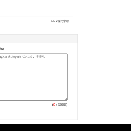
>> খবর তালিকা
ঠান
(
0
/ 3000)