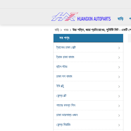
বাড়ি
প
বাড়ি
খবর
উচ্চ শক্তি, জারা প্রতিরোধের, সুনির্দিষ্ট ফিট - একটি
সব পণ্য
ট্রাকের চাকা বোল্ট
ট্রাক চাকা বাদাম
হুইল স্টাড
চাকা লগ বাদাম
ইউ বল্টু
কেন্দ্র বল্ট
পাতার বসন্ত পিন
চাকা ভারসাম্য ওজন
কেন্দ্র বিয়ারিং