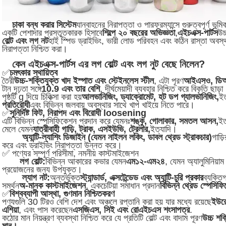
চাকা বন্ধ করার সিস্টেম
যানবাহনের নিরাপত্তা ও পারফরম্যান্সে গুরুত্বপূর্ণ ভূ
একটি পেশাদার প্রস্তুতকারক হিসাবে
শিল্পে ২০ বছরের অভিজ্ঞতা
,
এইচএক্স-পার্টস
উচ
বোল্ট এবং লগ নট
হাই স্পিড ড্রাইভিং, ভারী লোড পরিবহন এবং কঠিন রাস্তা অবস্
নিরাপত্তা নিশ্চিত করা।
কেন এইচএক্স-পার্টস এর লগ বোল্ট এবং লগ নুট বেছে নিলেন?
✅
চমৎকার স্থায়িত্ব
তৈরী
উচ্চ-শক্তিযুক্ত খাদ ইস্পাত এবং স্টেইনলেস স্টীল
, এটা পূরণ
আইএসও, ডি
টান দৃঢ়তা সঙ্গে
10.9 এবং তার বেশি
, দীর্ঘমেয়াদী ব্যবহার নিশ্চিত করে বিকৃতি ছাড়
পৃষ্ঠটি g দিয়ে চিকিত্সা করা হয়
আলভানিজিং, ড্যাক্রোমেট, হট ডপ গ্যালভানিজিং,
ইত
প্রতিরোধী
এবং বিভিন্ন জলবায়ু অবস্থার সাথে খাপ খাইয়ে নিতে পারে।
✅
সুনির্দিষ্ট ফিট, নিরাপদ এবং বিরোধী loosening
এটি বিভিন্ন স্পেসিফিকেশন প্রদান করে যেমনঃ
শঙ্কু, গোলাকার, সমতল আসন,
ইত
মেলে যেমন
যাত্রীবাহী গাড়ি, ট্রাক, এসইউভি, ট্রেলার,
ইত্যাদি।
অ্যান্টি-ল্যাশিং ডিজাইন (যেমন নাইলন লকিং, ডাবল থ্রেড স্ট্রাকচার)
গাড়
করে এবং ড্রাইভিং নিরাপত্তা উন্নত করে।
✅ পণ্যের সম্পূর্ণ পরিসীমা, নমনীয় কাস্টমাইজেশন
লগ বোল্ট:
বিভিন্ন আকারের কভার যেমন
এম১২-এম২৪
, যেমন অ্যালুমিনিয়া
প্রয়োজনের জন্য উপযুক্ত।
ল্যাগ নট:
অন্তর্ভুক্ত
স্ট্যান্ডার্ড, এক্সটেন্ডেড এবং অ্যান্টি-চুরি প্রকার
ব্যক্তি
সমর্থন
অ-মানক কাস্টমাইজেশন
, একচেটিয়া সমাধান প্রদান
বিভিন্ন থ্রেড স্পেসিফিকে
✅
বিশ্বব্যাপী আস্থা, গুণমান নিশ্চিতকরণ
পণ্যগুলি 30 টিরও বেশি দেশ এবং অঞ্চলে রপ্তানি করা হয় যার মধ্যে রয়েছে
ইউরো
এশিয়া
, এবং পাস করেছেন
এসজিএস, সিই এবং রোএইচএস শংসাপত্র
.
কঠোর মান নিয়ন্ত্রণ ব্যবস্থা নিশ্চিত করে যে প্রতিটি বোল্ট এবং বাদাম পূরণ
উচ্চ শক্