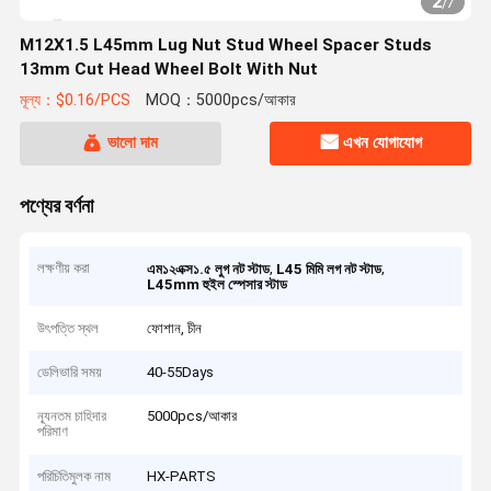
2
/
7
M12X1.5 L45mm Lug Nut Stud Wheel Spacer Studs
13mm Cut Head Wheel Bolt With Nut
মূল্য：$0.16/PCS
MOQ：5000pcs/আকার
ভালো দাম
এখন যোগাযোগ
পণ্যের বর্ণনা
লক্ষণীয় করা
,
,
এম১২এক্স১.৫ লুগ নট স্টাড
L45 মিমি লগ নট স্টাড
L45mm হুইল স্পেসার স্টাড
উৎপত্তি স্থল
ফোশান, চীন
ডেলিভারি সময়
40-55Days
ন্যূনতম চাহিদার
5000pcs/আকার
পরিমাণ
পরিচিতিমুলক নাম
HX-PARTS