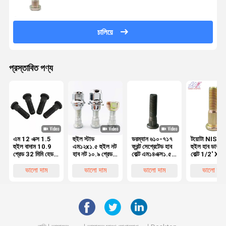
চালিয়ে
প্রস্তাবিত পণ্য
এম 12 এক্স 1.5
হুইল স্টাড
ডরম্যান ৬১০-৭১৭
টয়োটা NISSA
হুইল বাদাম 10.9
এম১২x১.৫ হুইল নট
ফ্রন্ট সেগ্রেটেড হাব
হুইল হাব ডাবল 
গ্রেড 32 মিমি হেড
হাব নট ১০.৯ গ্রেড
বোল্ট এম১৪এক্স১.৫০
বোল্ট 1/2' X 1
সাইজ এবং থ্রেড পিচ
সি০০০২৮৬২৫
লেভেল ১০.৯
1/4' UNF ক্ল
1.5 মিমি 90942-
সি০০০৮৮৪৯ টয়োটা,
ফসফ্যাট ব্ল্যাক ফর
10.9 40222
ভালো দাম
ভালো দাম
ভালো দাম
ভালো দাম
02079 90942-
হুন্ডাই, টেসলার জন্য
ফোর্ড
WK100
02083
উপযুক্ত
40224-WJ
52755-4A
527554A0