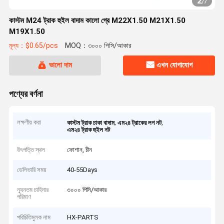
2
/
7
কাস্টম M24 ট্রাক হুইল বাদাম কালো গ্রে M22X1.50 M21X1.50
M19X1.50
মূল্য：$0.65/pcs
MOQ：৩০০০ পিসি/আকার
ভালো দাম
এখন যোগাযোগ
পণ্যের বর্ণনা
লক্ষণীয় করা
,
,
কাস্টম ট্রাক চাকা বাদাম
এম২৪ ট্রাকের লগ নট
এম২৪ ট্রাক হুইল নট
উৎপত্তি স্থল
ফোশান, চীন
ডেলিভারি সময়
40-55Days
ন্যূনতম চাহিদার
৩০০০ পিসি/আকার
পরিমাণ
পরিচিতিমুলক নাম
HX-PARTS