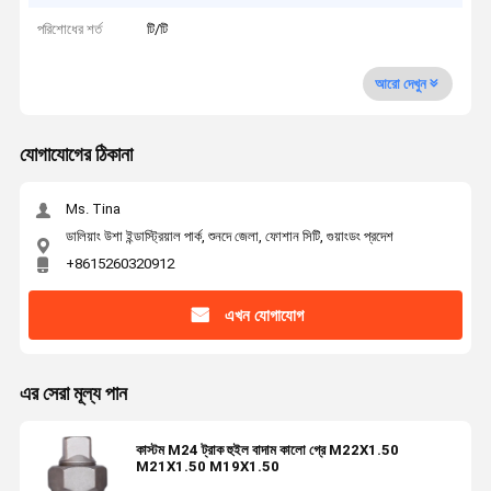
পরিশোধের শর্ত
টি/টি
আরো দেখুন
যোগাযোগের ঠিকানা
Ms. Tina
ডালিয়াং উশা ইন্ডাস্ট্রিয়াল পার্ক, শুনদে জেলা, ফোশান সিটি, গুয়াংডং প্রদেশ
+8615260320912
এখন যোগাযোগ
এর সেরা মূল্য পান
কাস্টম M24 ট্রাক হুইল বাদাম কালো গ্রে M22X1.50
M21X1.50 M19X1.50