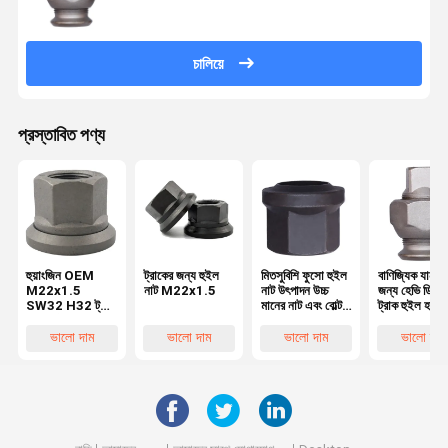
চালিয়ে
প্রস্তাবিত পণ্য
হুয়াংজিন OEM
ট্রাকের জন্য হুইল
মিতসুবিশি ফুসো হুইল
বাণিজ্যিক যানবা
M22x1.5
নাট M22x1.5
নাট উৎপাদন উচ্চ
জন্য হেভি ডিউটি
SW32 H32 ট্রাক
মানের নাট এবং বোল্ট
ট্রাক হুইল হাব ন
হুইল নাট গাড়ির জন্য
যন্ত্রাংশ চাকা
স্কয়ার ড্রাইভ 
কাস্টমাইজযোগ্য
প্রতিস্থাপনের জন্য
ভালো দাম
ভালো দাম
ভালো দাম
ভালো দাম
যন্ত্রাংশ