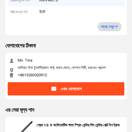
পরিচিতিমুলক নাম
HX-PARTS
পরিশোধের শর্ত
টি/টি
আরো দেখুন
যোগাযোগের ঠিকানা
Ms. Tina
ডালিয়াং উশা ইন্ডাস্ট্রিয়াল পার্ক, শুনদে জেলা, ফোশান সিটি, গুয়াংডং প্রদেশ
+8615260320912
এখন যোগাযোগ
এর সেরা মূল্য পান
গ্রেড 10.9 অটোমোটিভ পাতা স্প্রিং সেন্টার পিন সেন্টার বোল্ট ইন ট্রাক