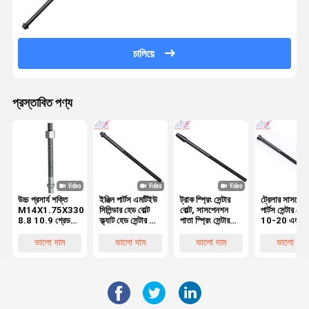
চালিয়ে
প্রস্তাবিত পণ্য
উচ্চ প্রসার্য শক্তি
ইঞ্জিন পার্টস এমটিইউ
ট্রাক স্প্রিং সেন্টার
ট্রেলার সাসপেন
M14X1.75X330
সিলিন্ডার হেড বোল্ট
বোল্ট, সাসপেনশন
পার্টস সেন্টার বোল্
8.8 10.9 গ্রেড
ফ্ল্যাট হেড সেন্টার বোল্ট
পাতা স্প্রিং সেন্টার
10-20 এল
গ্যালভানাইজড রাউন্ড
এম 8-এম 30
বোল্ট বাদাম 7/16-
200/190/1
হেড সেন্টার বোল্ট HX-
5249900701
110MM 10.9
মিমি
ভালো দাম
ভালো দাম
ভালো দাম
ভালো দাম
CBD003 ভারী
গ্রেড
ইলেক্ট্রোফোরেস
দায়িত্ব অ্যাপ্লিকেশন
কালো ট্রাকের জন
জন্য
পাতার বসন্ত
কাস্টমাইজড উত্প