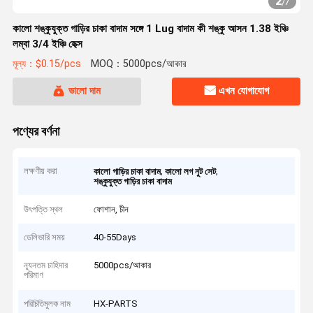
2
/
7
কালো শঙ্কুযুক্ত গাড়ির চাকা বাদাম সঙ্গে 1 Lug বাদাম কী শঙ্কু আসন 1.38 ইঞ্চি
লম্বা 3/4 ইঞ্চি হেক্স
মূল্য：$0.15/pcs
MOQ：5000pcs/আকার
ভালো দাম
এখন যোগাযোগ
পণ্যের বর্ণনা
লক্ষণীয় করা
,
,
কালো গাড়ির চাকা বাদাম
কালো লগ নুট সেট
শঙ্কুযুক্ত গাড়ির চাকা বাদাম
উৎপত্তি স্থল
ফোশান, চীন
ডেলিভারি সময়
40-55Days
ন্যূনতম চাহিদার
5000pcs/আকার
পরিমাণ
পরিচিতিমুলক নাম
HX-PARTS