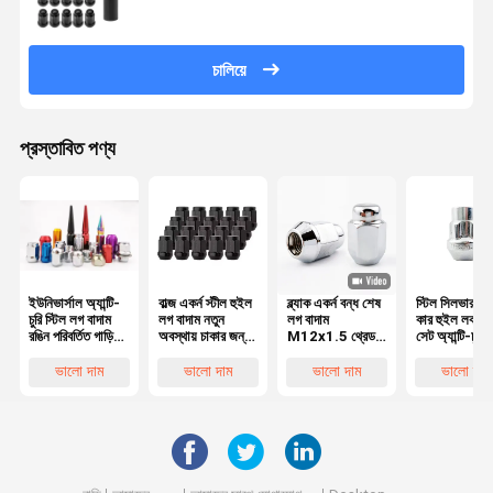
চালিয়ে
প্রস্তাবিত পণ্য
ইউনিভার্সাল অ্যান্টি-
বাল্জ একর্ন স্টীল হুইল
ব্ল্যাক একর্ন বন্ধ শেষ
স্টিল সিলভার 
চুরি স্টিল লগ বাদাম
লগ বাদাম নতুন
লগ বাদাম
কার হুইল লক বা
রঙিন পরিবর্তিত গাড়ি
অবস্থায় চাকার জন্য
M12x1.5 থ্রেড
সেট অ্যান্টি-চুরি 
হাব
আনুষাঙ্গিক অংশ
3/4 "হেক্স 1.38"
স্ক্রু 7/16-20
উচ্চতা 0.9" প্রশস্ত
ফাইন থ্রেড 10
ভালো দাম
ভালো দাম
ভালো দাম
ভালো দাম
জন্য পরে বাজারের
গ্রেড হুন্ডাই এলান্
চাকার
2007-2018
জন্য