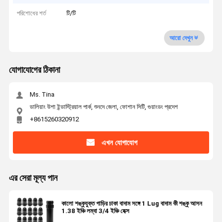
পরিশোধের শর্ত
টি/টি
আরো দেখুন
যোগাযোগের ঠিকানা
Ms. Tina
ডালিয়াং উশা ইন্ডাস্ট্রিয়াল পার্ক, শুনদে জেলা, ফোশান সিটি, গুয়াংডং প্রদেশ
+8615260320912
এখন যোগাযোগ
এর সেরা মূল্য পান
কালো শঙ্কুযুক্ত গাড়ির চাকা বাদাম সঙ্গে 1 Lug বাদাম কী শঙ্কু আসন
1.38 ইঞ্চি লম্বা 3/4 ইঞ্চি হেক্স