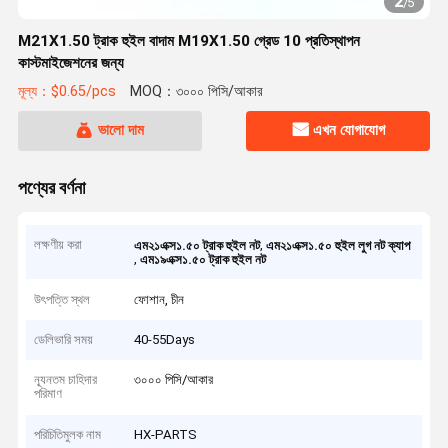
2
/
5
M21X1.50 ট্রাক হুইল বাদাম M19X1.50 গ্রেড 10 প্রতিস্থাপন
কাস্টমাইজেশনের জন্য
মূল্য：$0.65/pcs
MOQ：৩০০০ পিসি/আকার
ভালো দাম
এখন যোগাযোগ
পণ্যের বর্ণনা
লক্ষণীয় করা
,
এম২১এক্স১.৫০ ট্রাক হুইল নট
এম২১এক্স১.৫০ হুইল লুগ নট ক্যাপ
,
এম১৯এক্স১.৫০ ট্রাক হুইল নট
উৎপত্তি স্থল
ফোশান, চীন
ডেলিভারি সময়
40-55Days
ন্যূনতম চাহিদার
৩০০০ পিসি/আকার
পরিমাণ
পরিচিতিমুলক নাম
HX-PARTS