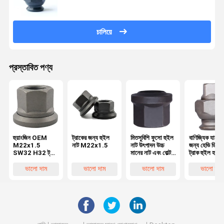
চালিয়ে
প্রস্তাবিত পণ্য
হুয়াংজিন OEM
ট্রাকের জন্য হুইল
মিতসুবিশি ফুসো হুইল
বাণিজ্যিক যানবা
M22x1.5
নাট M22x1.5
নাট উৎপাদন উচ্চ
জন্য হেভি ডিউটি
SW32 H32 ট্রাক
মানের নাট এবং বোল্ট
ট্রাক হুইল হাব ন
হুইল নাট গাড়ির জন্য
যন্ত্রাংশ চাকা
স্কয়ার ড্রাইভ 
কাস্টমাইজযোগ্য
প্রতিস্থাপনের জন্য
ভালো দাম
ভালো দাম
ভালো দাম
ভালো দাম
যন্ত্রাংশ