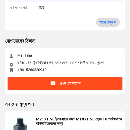
পরিশোধের শর্ত
টি/টি
আরো দেখুন
যোগাযোগের ঠিকানা
Ms. Tina
ডালিয়াং উশা ইন্ডাস্ট্রিয়াল পার্ক, শুনদে জেলা, ফোশান সিটি, গুয়াংডং প্রদেশ
+8615260320912
এখন যোগাযোগ
এর সেরা মূল্য পান
M21X1.50 ট্রাক হুইল বাদাম M19X1.50 গ্রেড 10 প্রতিস্থাপন
কাস্টমাইজেশনের জন্য