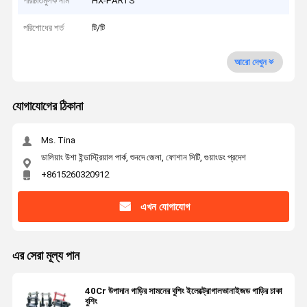
পরিচিতিমুলক নাম
HX-PARTS
পরিশোধের শর্ত
টি/টি
আরো দেখুন
যোগাযোগের ঠিকানা
Ms. Tina
ডালিয়াং উশা ইন্ডাস্ট্রিয়াল পার্ক, শুনদে জেলা, ফোশান সিটি, গুয়াংডং প্রদেশ
+8615260320912
এখন যোগাযোগ
এর সেরা মূল্য পান
40Cr উপাদান গাড়ির সামনের বুশিং ইলেক্ট্রোগালভানাইজড গাড়ির চাকা
বুশিং