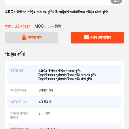
2
/
4
40Cr উপাদান গাড়ির সামনের বুশিং ইলেক্ট্রোগালভানাইজড গাড়ির চাকা বুশিং
মূল্য：$3.4/set
MOQ：৫০০ পিসি
ভালো দাম
এখন যোগাযোগ
পণ্যের বর্ণনা
লক্ষণীয় করা
,
40Cr উপাদান গাড়ির সামনের বুশিং
,
বৈদ্যুতিকভাবে গ্যালভানাইজড গাড়ি সামনের বুশিং
বৈদ্যুতিকভাবে গ্যালভানাইজড গাড়ি চাকা বুশিং
উৎপত্তি স্থল
ফোশান, চীন
ডেলিভারি সময়
40-50 দিন
ন্যূনতম চাহিদার
৫০০ পিসি
পরিমাণ