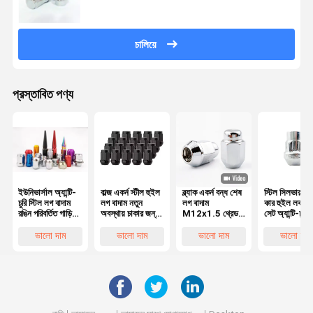
চালিয়ে
প্রস্তাবিত পণ্য
ইউনিভার্সাল অ্যান্টি-
বাল্জ একর্ন স্টীল হুইল
ব্ল্যাক একর্ন বন্ধ শেষ
স্টিল সিলভার 
চুরি স্টিল লগ বাদাম
লগ বাদাম নতুন
লগ বাদাম
কার হুইল লক বা
রঙিন পরিবর্তিত গাড়ি
অবস্থায় চাকার জন্য
M12x1.5 থ্রেড
সেট অ্যান্টি-চুরি 
হাব
আনুষাঙ্গিক অংশ
3/4 "হেক্স 1.38"
স্ক্রু 7/16-20
উচ্চতা 0.9" প্রশস্ত
ফাইন থ্রেড 10
ভালো দাম
ভালো দাম
ভালো দাম
ভালো দাম
জন্য পরে বাজারের
গ্রেড হুন্ডাই এলান্
চাকার
2007-2018
জন্য