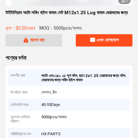
2
/
7
টাইটানিয়াম অটো লকিং হুইল বাদাম সেট M12x1.25 Lug বাদাম মেরামতের জন্য
মূল্য：$0.20/set
MOQ：5000pcs/আকার
ভালো দাম
এখন যোগাযোগ
পণ্যের বর্ণনা
লক্ষণীয় করা
,
,
অটো এম১২x১.২৫ লুগ নটস
M12x1.25 মেরামতের জন্য নটস
মেরামতের জন্য লকিং হুইল বাদাম
উৎপত্তি স্থল
ফোশান, চীন
ডেলিভারি সময়
40-55Days
ন্যূনতম চাহিদার
5000pcs/আকার
পরিমাণ
পরিচিতিমুলক নাম
HX-PARTS