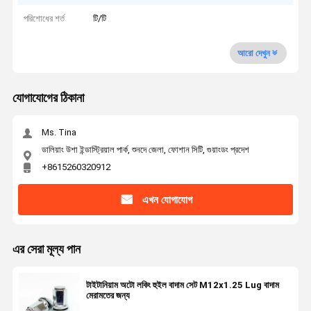
পরিশোধের শর্ত
টি/টি
আরো দেখুন
যোগাযোগের ঠিকানা
Ms. Tina
ডালিয়াং উশা ইন্ডাস্ট্রিয়াল পার্ক, শুনদে জেলা, ফোশান সিটি, গুয়াংডং প্রদেশ
+8615260320912
এখন যোগাযোগ
এর সেরা মূল্য পান
টাইটানিয়াম অটো লকিং হুইল বাদাম সেট M12x1.25 Lug বাদাম
মেরামতের জন্য