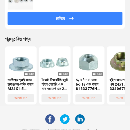
চালিয়ে
প্রস্তাবিত পণ্য
সংক্ষিপ্ত শ্যাফ্ট বাদাম
টয়োটা টিআরকিউ ফ্রন্ট
5/8 "-18 চাকা
হুইল হাব লেয়ার 
ফ্ল্যাঞ্জ স্ব-লকিং বাদাম
হুইল লেয়ারিং এবং
bolts এবং বাদাম
এম 24x1.5 মি
M24X1.5
হাব সমাবেশ এম 25
81833776N
33406799
10Grade
এক্স 1.5 মাইল
52990 43000
33411132
902330006
কোয়ালিটি ড্রাইভ
উচ্চ শক্তি 1.5mm
1132565
ভালো দাম
ভালো দাম
ভালো দাম
ভালো দাম
90213-S3Y-
শ্যাফ্ট বাদাম এম 18
পিচ
33411132
000 911364
এক্স 1.5 10 গ্রেড
9017918004
1004980651
1004980627