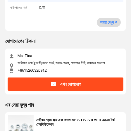
পরিশোধের শর্ত
টি/টি
আরো দেখুন
যোগাযোগের ঠিকানা
Ms. Tina
ডালিয়াং উশা ইন্ডাস্ট্রিয়াল পার্ক, শুনদে জেলা, ফোশান সিটি, গুয়াংডং প্রদেশ
+8615260320912
এখন যোগাযোগ
এর সেরা মূল্য পান
মেট্রিক থ্রেড স্ক্রু এবং বাদাম M16 1/2-20 200 এনএম টর্ক
স্পেসিফিকেশন