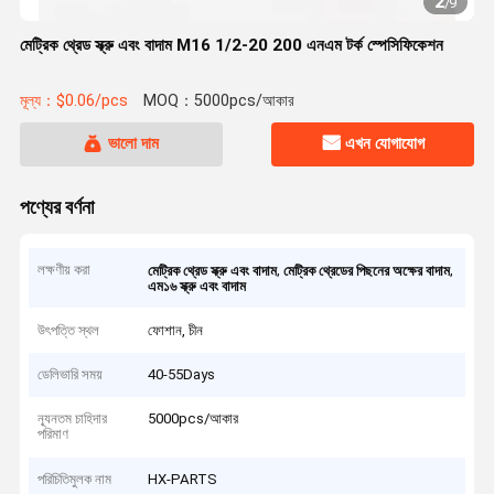
2
/
9
মেট্রিক থ্রেড স্ক্রু এবং বাদাম M16 1/2-20 200 এনএম টর্ক স্পেসিফিকেশন
মূল্য：$0.06/pcs
MOQ：5000pcs/আকার
ভালো দাম
এখন যোগাযোগ
পণ্যের বর্ণনা
লক্ষণীয় করা
,
,
মেট্রিক থ্রেড স্ক্রু এবং বাদাম
মেট্রিক থ্রেডের পিছনের অক্ষের বাদাম
এম১৬ স্ক্রু এবং বাদাম
উৎপত্তি স্থল
ফোশান, চীন
ডেলিভারি সময়
40-55Days
ন্যূনতম চাহিদার
5000pcs/আকার
পরিমাণ
পরিচিতিমুলক নাম
HX-PARTS