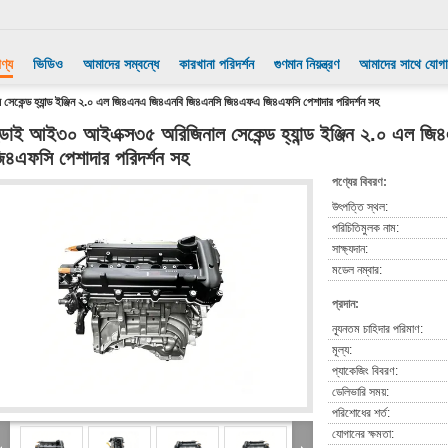
ণ্য
ভিডিও
আমাদের সম্বন্ধে
কারখানা পরিদর্শন
গুণমান নিয়ন্ত্রণ
আমাদের সাথে যোগ
 সেকেন্ড হ্যান্ড ইঞ্জিন ২.০ এল জি৪এনএ জি৪এনবি জি৪এনসি জি৪এফএ জি৪এফসি পেশাদার পরিদর্শন সহ
ুন্ডাই আই৩০ আইএক্স৩৫ অরিজিনাল সেকেন্ড হ্যান্ড ইঞ্জিন ২.০ এ
ি৪এফসি পেশাদার পরিদর্শন সহ
পণ্যের বিবরণ:
উৎপত্তি স্থল:
পরিচিতিমুলক নাম:
সাক্ষ্যদান:
মডেল নম্বার:
প্রদান:
ন্যূনতম চাহিদার পরিমাণ:
মূল্য:
প্যাকেজিং বিবরণ:
ডেলিভারি সময়:
পরিশোধের শর্ত:
যোগানের ক্ষমতা: