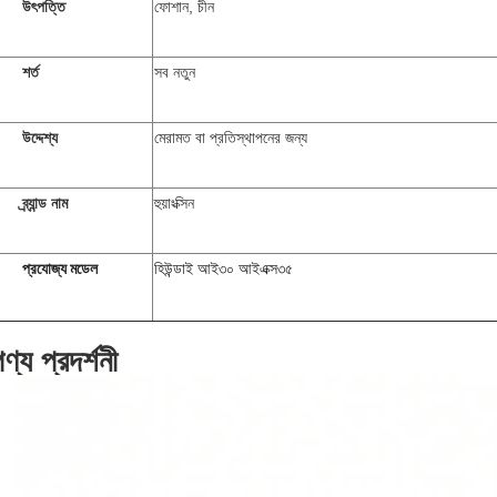
উৎপত্তি
ফোশান, চীন
শর্ত
সব নতুন
উদ্দেশ্য
মেরামত বা প্রতিস্থাপনের জন্য
ব্র্যান্ড নাম
হুয়াংক্সিন
প্রযোজ্য মডেল
হিউন্ডাই আই৩০ আইএক্স৩৫
ণ্য প্রদর্শনী