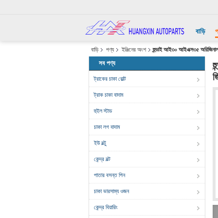
বাড়ি
প
বাড়ি
পণ্য
ইঞ্জিনের অংশ
হুন্ডাই আই৩০ আইএক্স৩৫ অরিজিনাল
সব পণ্য
হ
জ
ট্রাকের চাকা বোল্ট
ট্রাক চাকা বাদাম
হুইল স্টাড
চাকা লগ বাদাম
ইউ বল্টু
কেন্দ্র বল্ট
পাতার বসন্ত পিন
চাকা ভারসাম্য ওজন
কেন্দ্র বিয়ারিং