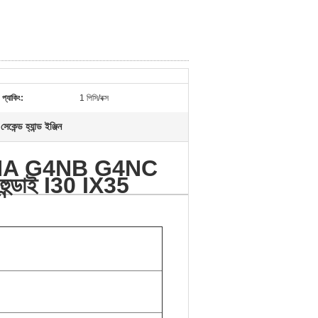
প্যাকিং:
1 পিসি/বক্স
েকেন্ড হ্যান্ড ইঞ্জিন
্শন G4NA G4NB G4NC
ন্ডাই I30 IX35