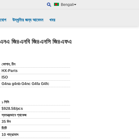
Bengali
াযোগ
উদ্ধৃতির জন্য আবেদন
খবর
ল জি৪এনএ জি৪এনবি জি৪এনসি জি৪এফএ
ফোশান, চীন
HX-Parts
ISO
G4na g4nb G4nc G4fa G4fc
১ পিসি
$928.58/pcs
স্বতন্ত্রভাবে প্যাকেজ
35 দিন
টি/টি
10 পাত্র/মাস