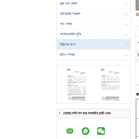
স্ক্রু এবং বাদাম
হার্ডওয়্যার সরঞ্জাম
শক শোষক
অটোমোবাইল বুশিং
ইঞ্জিনের অংশ
হুইল স্পেসার
প
তোমার দর্শন লগ করা অনলাইন চ্যাট এখন