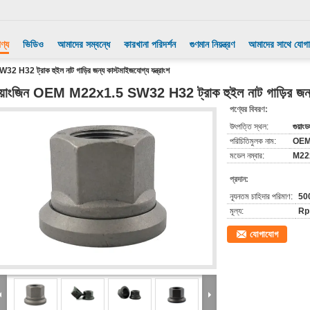
ণ্য
ভিডিও
আমাদের সম্বন্ধে
কারখানা পরিদর্শন
গুণমান নিয়ন্ত্রণ
আমাদের সাথে যোগ
H32 ট্রাক হুইল নাট গাড়ির জন্য কাস্টমাইজযোগ্য যন্ত্রাংশ
ুয়াংজিন OEM M22x1.5 SW32 H32 ট্রাক হুইল নাট গাড়ির জন্য ক
পণ্যের বিবরণ:
উৎপত্তি স্থল:
গুয়াংড
পরিচিতিমুলক নাম:
OE
মডেল নম্বার:
M22
প্রদান:
ন্যূনতম চাহিদার পরিমাণ:
50
মূল্য:
Rp
যোগাযোগ