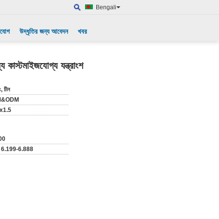
Bengali
াযোগ
উদ্ধৃতির জন্য আবেদন
খবর
াস্টমাইজযোগ্য যন্ত্রাংশ
ং, চীন
M&ODM
x1.5
00
 6.199-6.888