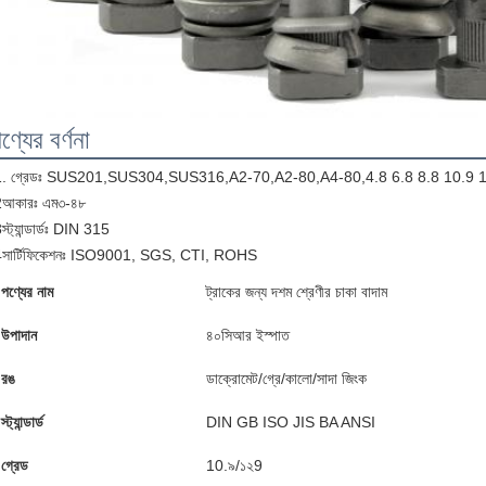
ণ্যের বর্ণনা
1. গ্রেডঃ SUS201,SUS304,SUS316,A2-70,A2-80,A4-80,4.8 6.8 8.8 10.9 
2আকারঃ এম৩-৪৮
স্ট্যান্ডার্ডঃ DIN 315
4সার্টিফিকেশনঃ ISO9001, SGS, CTI, ROHS
পণ্যের নাম
ট্রাকের জন্য দশম শ্রেণীর চাকা বাদাম
উপাদান
৪০সিআর ইস্পাত
রঙ
ডাক্রোমেট/গ্রে/কালো/সাদা জিংক
স্ট্যান্ডার্ড
DIN GB ISO JIS BA ANSI
গ্রেড
10.৯/১২9