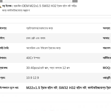
বড় ইমেজ :
হুয়াংজিন OEM M22x1.5 SW32 H32 ট্রাক হুইল নাট গাড়ির
জন্য কাস্টমাইজযোগ্য যন্ত্রাংশ
উদ্দেশ্য:
প্রতিস্থাপন/মেরামতের জন্য
অবস্থা:
টাইপ:
চাকা বোল্ট এবং বাদাম
আকার:
গাড়ি তৈরি:
আমেরিকা এবং ইউরোপ ট্রাকের জন্য
সারফেস ট
উপাদান:
40Cr ইস্পাত
সার্টিফিক
প্যাকেজ:
30-40pcs/ছোট বাক্স, শক্ত কাগজে 12 বক্স
MOQ:
গ্রেড:
10.9 12.9
ওয়ারেন্টি:
M22x1.5 ট্রাক হুইল নাট
SW32 H32 হুইল নাট
কাস্টমাইজযোগ্য ট্রা
বিশেষভাবে তুলে ধরা:
,
,