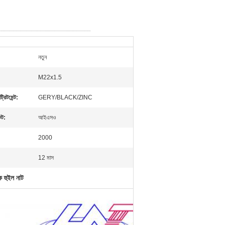
নতুন
M22x1.5
্রিটমেন্ট:
GERY/BLACK/ZINC
েট:
আইএসও
2000
12 মাস
ক হুইল নাট