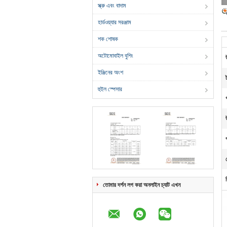
স্ক্রু এবং বাদাম
হার্ডওয়্যার সরঞ্জাম
শক শোষক
অটোমোবাইল বুশিং
ইঞ্জিনের অংশ
হুইল স্পেসার
তোমার দর্শন লগ করা অনলাইন চ্যাট এখন