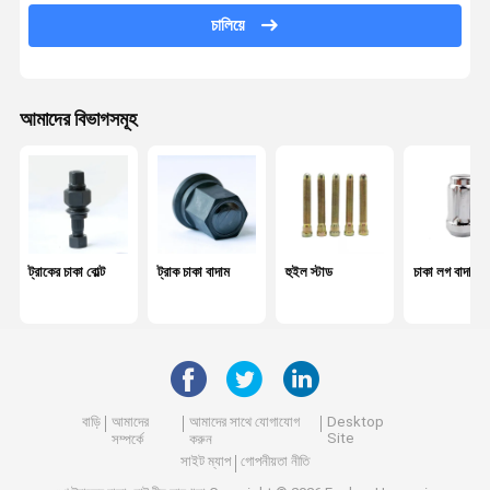
চালিয়ে
কেন্দ্র বল্ট
পাতার বসন্ত পিন
আমাদের বিভাগসমূহ
চাকা ভারসাম্য ওজন
কেন্দ্র বিয়ারিং
স্ক্রু এবং বাদাম
হার্ডওয়্যার সরঞ্জাম
ট্রাকের চাকা বোল্ট
ট্রাক চাকা বাদাম
হুইল স্টাড
চাকা লগ বাদাম
শক শোষক
অটোমোবাইল বুশিং
ইঞ্জিনের অংশ
বাড়ি
আমাদের
আমাদের সাথে যোগাযোগ
Desktop
Site
সম্পর্কে
করুন
হুইল স্পেসার
সাইট ম্যাপ
গোপনীয়তা নীতি