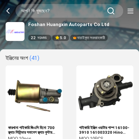
Foshan Huangxin Autoparts Co.Ltd
22
5.0
যাচাইকৃত সরবরাহকারী
YEARS
ইঞ্জিনের অংশ
(41)
কারখানা পাইকারি জিএসি হিনো 700
পাইকারি ইঞ্জিন ওয়াটার পাম্প 16100-
ক্ল্যাচ সিলিন্ডার সমাবেশ ক্ল্যাচ বুস্টার
3910 161003320 Hino
সিলিন্ডার DZ9112230178
K13C K13D ইঞ্জিন, Hino
MOQ:
10pcs
MOQ:
10PCS