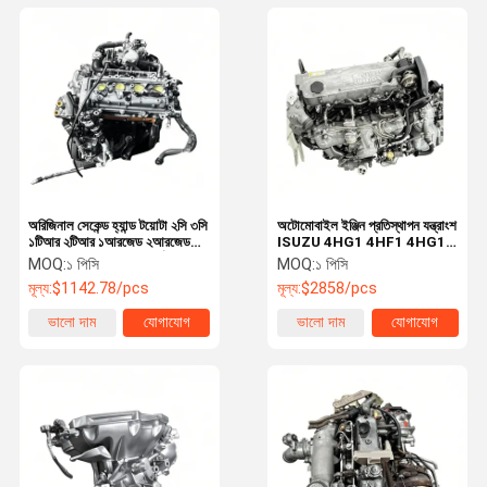
অরিজিনাল সেকেন্ড হ্যান্ড টয়োটা ২সি ৩সি
অটোমোবাইল ইঞ্জিন প্রতিস্থাপন যন্ত্রাংশ
১টিআর ২টিআর ১আরজেড ২আরজেড
ISUZU 4HG1 4HF1 4HG1
ইঞ্জিন পেশাদারদের দ্বারা পরিদর্শন ও
4HE1 4HL1 সেকেন্ড হ্যান্ড ডিজেল
MOQ:
১ পিসি
MOQ:
১ পিসি
রক্ষণাবেক্ষণ করা হয়
ইঞ্জিন
মূল্য:
$1142.78/pcs
মূল্য:
$2858/pcs
ভালো দাম
যোগাযোগ
ভালো দাম
যোগাযোগ