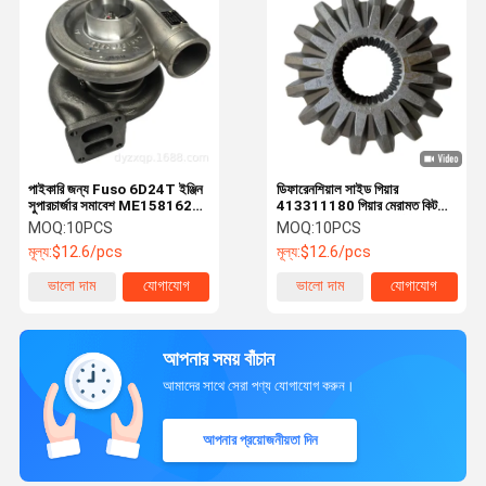
পাইকারি জন্য Fuso 6D24T ইঞ্জিন
ডিফারেনশিয়াল সাইড গিয়ার
সুপারচার্জার সমাবেশ ME158162
413311180 গিয়ার মেরামত কিট
49188-01651
জন্য GAC হিনো 700 ভারী ট্রাক
MOQ:
10PCS
MOQ:
10PCS
মূল্য:
$12.6/pcs
মূল্য:
$12.6/pcs
ভালো দাম
যোগাযোগ
ভালো দাম
যোগাযোগ
আপনার সময় বাঁচান
আমাদের সাথে সেরা পণ্য যোগাযোগ করুন।
আপনার প্রয়োজনীয়তা দিন