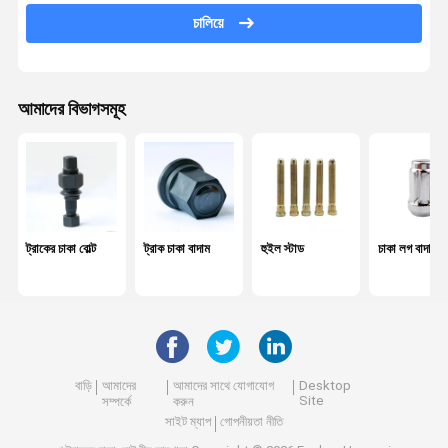
চালিয়ে
কেন্দ্র বল্ট
পাতার বসন্ত পিন
আমাদের বিভাগসমূহ
চাকা ভারসাম্য ওজন
কেন্দ্র বিয়ারিং
স্ক্রু এবং বাদাম
হার্ডওয়্যার সরঞ্জাম
ট্রাকের চাকা বোল্ট
ট্রাক চাকা বাদাম
হুইল স্টাড
চাকা লগ বাদাম
শক শোষক
অটোমোবাইল বুশিং
ইঞ্জিনের অংশ
বাড়ি
আমাদের
আমাদের সাথে যোগাযোগ
Desktop
Site
সম্পর্কে
করুন
হুইল স্পেসার
সাইট ম্যাপ
গোপনীয়তা নীতি