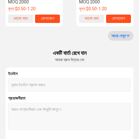
MOQ:
2000
MOQ:
2000
মূল্য:
$0.50-1.20
মূল্য:
$0.50-1.20
কারখানা পরিদর্শন
গুণমান নিয়ন্ত্রণ
আমাদের সাথে
খবর
ভালো দাম
যোগাযোগ
ভালো দাম
যোগাযোগ
যোগাযোগ
আরো দেখুন
একটি বার্তা রেখে যান
আমরা দ্রুত উত্তর দেব
একটি উদ্ধৃতি
অনুরোধ করুন
ইমেইল
ট্রাকের চাকা বোল্ট
ট্রাক চাকা বাদাম
প্রয়োজনীয়তা
হুইল স্টাড
চাকা লগ বাদাম
ইউ বল্টু