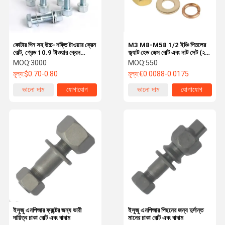
কোটার পিন সহ উচ্চ-শক্তি টাওয়ার ক্রেন
M3 M8-M58 1/2 ইঞ্চি পিতলের
বোল্ট, গ্রেড 10.9 টাওয়ার ক্রেন
ফ্ল্যাট হেড হেক্স বোল্ট এবং নাট সেট (২টি
স্ট্যান্ডার্ড বিভাগ বোল্টকে বাদামের সাথে
নাট সহ)
MOQ:
3000
MOQ:
550
সংযুক্ত করে
মূল্য:
$0.70-0.80
মূল্য:
€0.0088-0.0175
ভালো দাম
যোগাযোগ
ভালো দাম
যোগাযোগ
বাড়ি
পণ্য
ভিডিও
আমাদের সম্বন্ধে
ইসুজু এনপিআর ফ্রন্টের জন্য ভারী
ইসুজু এনপিআর পিছনের জন্য দুর্দান্ত
দায়িত্ব চাকা বোল্ট এবং বাদাম
মানের চাকা বোল্ট এবং বাদাম