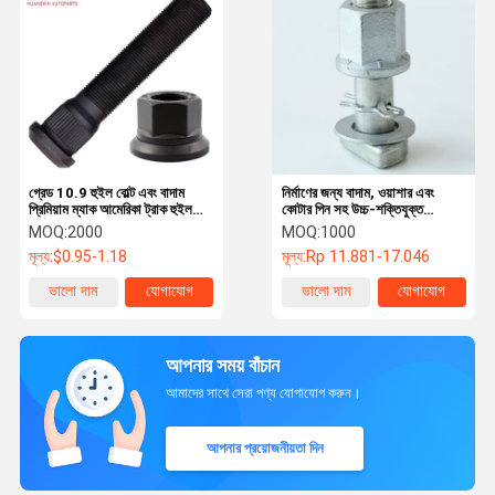
গ্রেড 10.9 হুইল বোল্ট এবং বাদাম
নির্মাণের জন্য বাদাম, ওয়াশার এবং
প্রিমিয়াম ম্যাক আমেরিকা ট্রাক হুইল
কোটার পিন সহ উচ্চ-শক্তিযুক্ত
পার্টস
গ্যালভানাইজড টি-হেড বোল্ট
MOQ:
2000
MOQ:
1000
মূল্য:
$0.95-1.18
মূল্য:
Rp 11.881-17.046
ভালো দাম
যোগাযোগ
ভালো দাম
যোগাযোগ
আপনার সময় বাঁচান
আমাদের সাথে সেরা পণ্য যোগাযোগ করুন।
আপনার প্রয়োজনীয়তা দিন