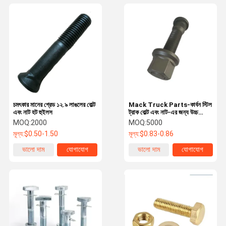
চমৎকার মানের গ্রেড ১২.৯ লাঙলের বোল্ট
Mack Truck Parts-কার্বন স্টিল
এবং নাট হট হুইলস
ট্রাক বোল্ট এবং নাট-এর জন্য উচ্চ
গুণমান
MOQ:
2000
MOQ:
5000
মূল্য:
$0.50-1.50
মূল্য:
$0.83-0.86
ভালো দাম
যোগাযোগ
ভালো দাম
যোগাযোগ