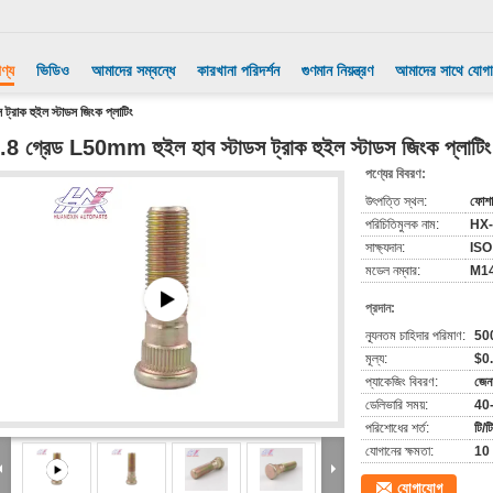
ণ্য
ভিডিও
আমাদের সম্বন্ধে
কারখানা পরিদর্শন
গুণমান নিয়ন্ত্রণ
আমাদের সাথে যোগ
রাক হুইল স্টাডস জিংক প্লাটিং
.8 গ্রেড L50mm হুইল হাব স্টাডস ট্রাক হুইল স্টাডস জিংক প্লাটিং
পণ্যের বিবরণ:
উৎপত্তি স্থল:
ফোশা
পরিচিতিমুলক নাম:
HX
সাক্ষ্যদান:
ISO
মডেল নম্বার:
M14
প্রদান:
ন্যূনতম চাহিদার পরিমাণ:
50
মূল্য:
$0
প্যাকেজিং বিবরণ:
জেন
ডেলিভারি সময়:
40
পরিশোধের শর্ত:
টি/টি
যোগানের ক্ষমতা:
10 
যোগাযোগ