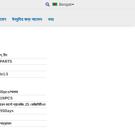
Bengali
াযোগ
উদ্ধৃতির জন্য আবেদন
খবর
ন, চীন
-PARTS
x1.5
00pcs/আকার
.19/PCS
ারেল কার্গো প্যাকেজিং 25 কেজি/সিটিএন
-55Days
পাত্র/মাস