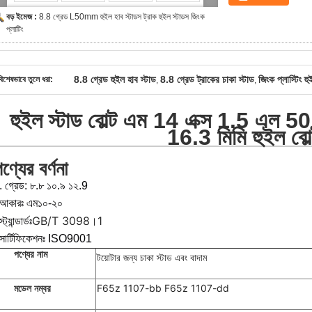
বড় ইমেজ :
8.8 গ্রেড L50mm হুইল হাব স্টাডস ট্রাক হুইল স্টাডস জিংক
প্লাটিং
8.8 গ্রেড হুইল হাব স্টাড
8.8 গ্রেড ট্রাকের চাকা স্টাড
জিংক প্লাস্টিং হু
বিশেষভাবে তুলে ধরা:
,
,
হুইল স্টাড বোল্ট এম 14 এক্স 1.5 এল 50
16.3 মিমি হুইল বোল
ণ্যের বর্ণনা
. গ্রেড: ৮.৮ ১০.৯ ১২.9
আকারঃ এম১০-২০
GB/T 3098।1
্ট্যান্ডার্ডঃ
সার্টিফিকেশনঃ ISO9001
পণ্যের নাম
টয়োটার জন্য চাকা স্টাড এবং বাদাম
F65z 1107-bb F65z 1107-dd
মডেল নম্বর