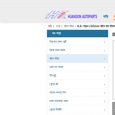
বাড়ি
প
বাড়ি
পণ্য
হুইল স্টাড
8.8 গ্রেড L50mm হুইল হাব স্টাডস ট্
সব পণ্য
8
ট্রাকের চাকা বোল্ট
ট্রাক চাকা বাদাম
হুইল স্টাড
চাকা লগ বাদাম
ইউ বল্টু
কেন্দ্র বল্ট
পাতার বসন্ত পিন
চাকা ভারসাম্য ওজন
কেন্দ্র বিয়ারিং