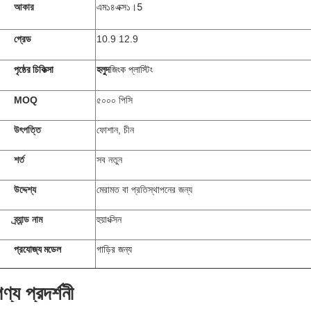
এম১৪এক্স১।5
আকার
গ্রেড
10.9 12.9
পৃষ্ঠের চিকিত্সা
হলুদ
জিংক প্লাস্টিং
MOQ
৫০০০ পিসি
উৎপত্তি
ফোশান, চীন
শর্ত
সব নতুন
উদ্দেশ্য
মেরামত বা প্রতিস্থাপনের জন্য
ব্র্যান্ড নাম
হুয়াংক্সিন
প্রযোজ্য মডেল
গাড়ির জন্য
ণ্য প্রদর্শনী