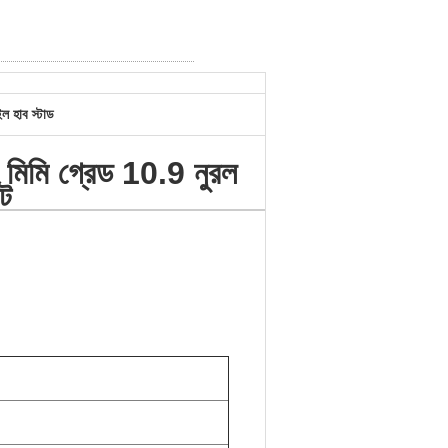
ইল হাব স্টাড
 মিমি গ্রেড 10.9 নুরল
্ট