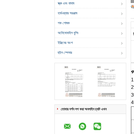
স্ক্রু এবং বাদাম
হার্ডওয়্যার সরঞ্জাম
শক শোষক
অটোমোবাইল বুশিং
ইঞ্জিনের অংশ
হুইল স্পেসার
প
1
2
3স
4
তোমার দর্শন লগ করা অনলাইন চ্যাট এখন