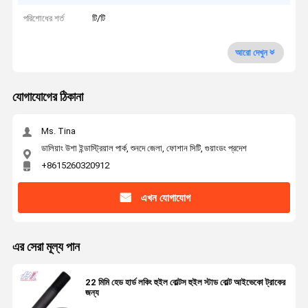
পরিশোধের শর্ত
টি/টি
আরো দেখুন
যোগাযোগের ঠিকানা
Ms. Tina
ডালিয়াং উশা ইন্ডাস্ট্রিয়াল পার্ক, শুনদে জেলা, ফোশান সিটি, গুয়াংডং প্রদেশ
+8615260320912
এখন যোগাযোগ
এর সেরা মূল্য পান
22 মিমি হেড হার্ড লকিং হুইল বোল্টস হুইল স্টাড বোল্ট আইভেকো ট্রাকের
জন্য