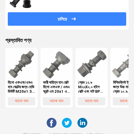
চালিয়ে
প্রস্তাবিত পণ্য
হিনো এফএফ/এমএ
ভারী দায়িত্ব হাব বোল্ট
গ্রেড ১২.৯
বিপিডব্লিউ ট্রাক
হাব বোল্টের জন্য হেভি
হিনো এফএফ / এমএ
M২২X২.০ হুইল
জন্য উচ্চ মানের
ডিউটি M20x1.5
ফ্রন্ট এম 20x1 এর
বোল্ট এবং নাট BPW
গ্রেড ১০.৯
রিয়ার হুইল বোল্ট,
জন্য হুইল বোল্ট5
ট্রাক
M২২X১.৫ হুই
হিনো ট্রাকের জন্য
OEM0329613170
বোল্ট OEM
ভালো দাম
ভালো দাম
ভালো দাম
ভালো দাম
অত্যাবশ্যকীয় হুইল
০৩২৯৬২৩১ ৭০
পার্টস
০৩২৯৬২ ৩১৫০
অত্যাবশ্যকীয় ট্
হুইল পার্টস