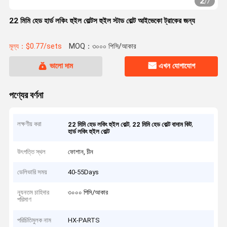
2
/
7
22 মিমি হেড হার্ড লকিং হুইল বোল্টস হুইল স্টাড বোল্ট আইভেকো ট্রাকের জন্য
মূল্য：$0.77/sets
MOQ：৩০০০ পিসি/আকার
ভালো দাম
এখন যোগাযোগ
পণ্যের বর্ণনা
লক্ষণীয় করা
,
,
22 মিমি হেড লকিং হুইল বোল্ট
22 মিমি হেড বোল্ট বাদাম কিট
হার্ড লকিং হুইল বোল্ট
উৎপত্তি স্থল
ফোশান, চীন
ডেলিভারি সময়
40-55Days
ন্যূনতম চাহিদার
৩০০০ পিসি/আকার
পরিমাণ
পরিচিতিমুলক নাম
HX-PARTS