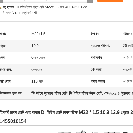
বড় ইমেজ :
D টাইপ ট্রাক হুইল বোল্ট M22x1.5 সঙ্গে 40Cr/35CrMo
উপকরণ 32mm ব্যাসার্ধ মাথা
আকার:
M22x1.5
উপাদান:
40cr 
গ্রেড:
10.9
প্যাকেজ পরিমাণ:
25 কেজি
ওজন:
0.৪৫ কেজি
মাথা ব্যাস:
৩২ মিমি
মাথার ধরন:
হেক্স হেড
শেষ করো:
ফসফেট
মোট দৈর্ঘ্য:
110 মিমি
মাথার উচ্চতা:
৩২ মিমি
ডি টাইপ ট্রাকের হুইল বোল্ট
ডি টাইপ হুইল স্টাড বোল্ট
এম২২x১.৫ ট্রাকের চা
বিশেষভাবে তুলে ধরা:
,
,
াইকারি চাকা বোল্ট এবং বাদাম D- টাইপ বোল্ট চাকা স্টাড M22 * 1.5 10.9 12.9
1455010154