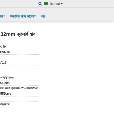
Bengali
াযোগ
উদ্ধৃতির জন্য আবেদন
খবর
2mm ব্যাসার্ধ মাথা
ন, চীন
-PARTS
*1.5
০ পিসি/আকার
.56/pcs
ারেল কার্গো প্যাকেজিং 25 কেজি/সিটিএন
-55Days
পাত্র/মাস