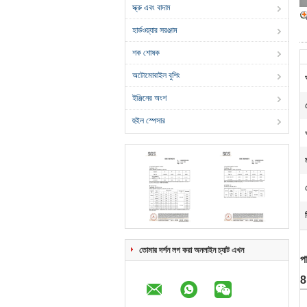
স্ক্রু এবং বাদাম
হার্ডওয়্যার সরঞ্জাম
শক শোষক
অটোমোবাইল বুশিং
ইঞ্জিনের অংশ
হুইল স্পেসার
তোমার দর্শন লগ করা অনলাইন চ্যাট এখন
প
8