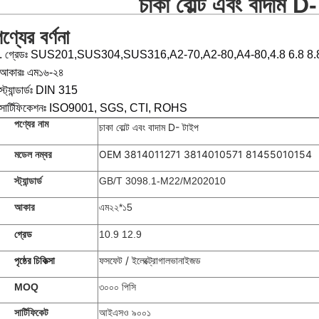
চাকা বোল্ট এবং বাদাম D
ণ্যের বর্ণনা
. গ্রেডঃ SUS201,SUS304,SUS316,A2-70,A2-80,A4-80,4.8 6.8 8.8
আকারঃ এম১৬-২৪
স্ট্যান্ডার্ডঃ DIN 315
সার্টিফিকেশনঃ ISO9001, SGS, CTI, ROHS
পণ্যের নাম
চাকা বোল্ট এবং বাদাম D- টাইপ
OEM 3814011271 3814010571 81455010154
মডেল নম্বর
স্ট্যান্ডার্ড
GB/T 3098.1-M22/M202010
আকার
এম২২*১5
গ্রেড
10.9 12.9
পৃষ্ঠের চিকিত্সা
ফসফেট / ইলেক্ট্রোগালভানাইজড
MOQ
৩০০০ পিসি
সার্টিফিকেট
আইএসও ৯০০১