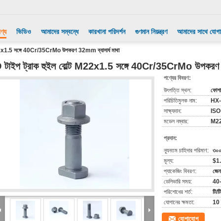
ণ্য
ভিডিও
আমাদের সম্বন্ধে
কারখানা পরিদর্শন
গুণমান নিয়ন্ত্রণ
আমাদের সাথে যোগ
M22x1.5 সঙ্গে 40Cr/35CrMo উপকরণ 32mm ব্যাসার্ধ মাথা
 টাইপ ট্রাক হুইল বোল্ট M22x1.5 সঙ্গে 40Cr/35CrMo উপকরণ 3
পণ্যের বিবরণ:
উৎপত্তি স্থল:
ফোশা
পরিচিতিমুলক নাম:
HX
সাক্ষ্যদান:
ISO
মডেল নম্বার:
M22
প্রদান:
ন্যূনতম চাহিদার পরিমাণ:
৩০০
মূল্য:
$1
প্যাকেজিং বিবরণ:
জেন
ডেলিভারি সময়:
40
পরিশোধের শর্ত:
টি/টি
যোগানের ক্ষমতা:
10 
যোগাযোগ