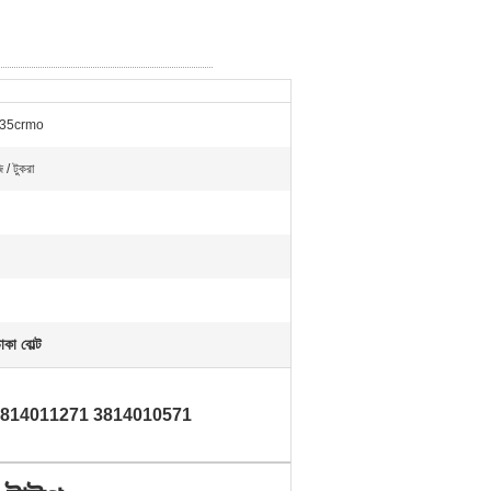
/ 35crmo
 / টুকরা
কা বোল্ট
 গ্রেড 3814011271 3814010571