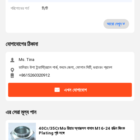
পরিশোধের শর্ত
টি/টি
আরো দেখুন
যোগাযোগের ঠিকানা
Ms. Tina
ডালিয়াং উশা ইন্ডাস্ট্রিয়াল পার্ক, শুনদে জেলা, ফোশান সিটি, গুয়াংডং প্রদেশ
+8615260320912
এখন যোগাযোগ
এর সেরা মূল্য পান
40Cr/35CrMo রিয়ার অ্যাক্সেল বাদাম M16-24 রঙিন জিংক
Plating পৃষ্ঠ সঙ্গে