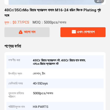
2
/
7
40Cr/35CrMo রিয়ার অ্যাক্সেল বাদাম M16-24 রঙিন জিংক Plating পৃষ্ঠ
সঙ্গে
মূল্য：$0.77/PCS
MOQ：5000pcs/আকার
ভালো দাম
এখন যোগাযোগ
পণ্যের বর্ণনা
লক্ষণীয় করা
,
,
40Cr রিয়ার অ্যাক্সেল নট
40Cr রিয়ার হাব বাদাম
এম১৬ রিয়ার অ্যাক্সেল নট
উৎপত্তি স্থল
ফোশান, চীন
ডেলিভারি সময়
40-55Days
ন্যূনতম চাহিদার
5000pcs/আকার
পরিমাণ
পরিচিতিমুলক নাম
HX-PARTS