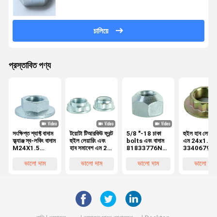
চালিয়ে
প্রস্তাবিত পণ্য
সংক্ষিপ্ত শ্যাফ্ট বাদাম
টয়োটা টিআরকিউ ফ্রন্ট
5/8 "-18 চাকা
হুইল হাব লেয়ার 
ফ্ল্যাঞ্জ স্ব-লকিং বাদাম
হুইল লেয়ারিং এবং
bolts এবং বাদাম
এম 24x1.5 মি
M24X1.5
হাব সমাবেশ এম 25
81833776N
33406799
10Grade
এক্স 1.5 মাইল
52990 43000
33411132
902330006
কোয়ালিটি ড্রাইভ
উচ্চ শক্তি 1.5mm
1132565
ভালো দাম
ভালো দাম
ভালো দাম
ভালো দাম
90213-S3Y-
শ্যাফ্ট বাদাম এম 18
পিচ
33411132
000 911364
এক্স 1.5 10 গ্রেড
9017918004
1004980651
1004980627