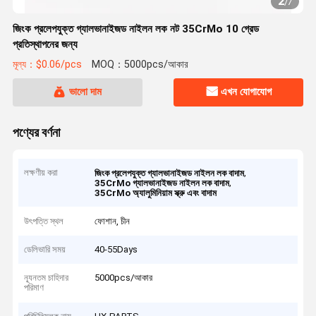
2
/
7
জিংক প্রলেপযুক্ত গ্যালভানাইজড নাইলন লক নট 35CrMo 10 গ্রেড
প্রতিস্থাপনের জন্য
মূল্য：$0.06/pcs
MOQ：5000pcs/আকার
ভালো দাম
এখন যোগাযোগ
পণ্যের বর্ণনা
লক্ষণীয় করা
,
জিংক প্রলেপযুক্ত গ্যালভানাইজড নাইলন লক বাদাম
,
35CrMo গ্যালভানাইজড নাইলন লক বাদাম
35CrMo অ্যালুমিনিয়াম স্ক্রু এবং বাদাম
উৎপত্তি স্থল
ফোশান, চীন
ডেলিভারি সময়
40-55Days
ন্যূনতম চাহিদার
5000pcs/আকার
পরিমাণ