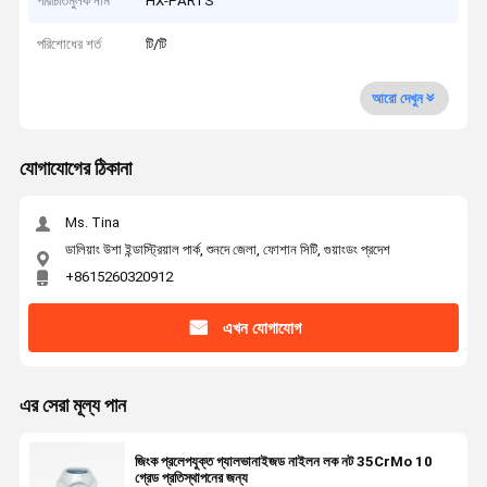
পরিচিতিমুলক নাম
HX-PARTS
পরিশোধের শর্ত
টি/টি
আরো দেখুন
যোগাযোগের ঠিকানা
Ms. Tina
ডালিয়াং উশা ইন্ডাস্ট্রিয়াল পার্ক, শুনদে জেলা, ফোশান সিটি, গুয়াংডং প্রদেশ
+8615260320912
এখন যোগাযোগ
এর সেরা মূল্য পান
জিংক প্রলেপযুক্ত গ্যালভানাইজড নাইলন লক নট 35CrMo 10
গ্রেড প্রতিস্থাপনের জন্য