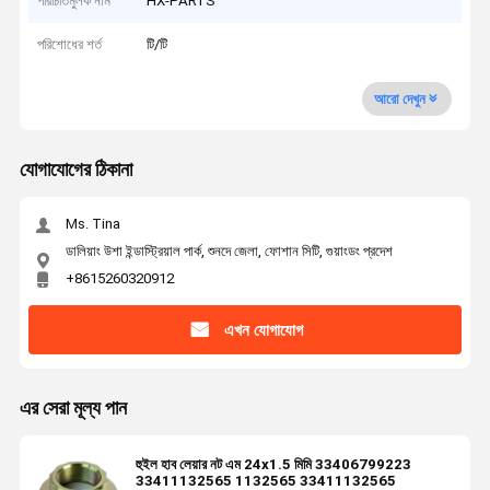
পরিচিতিমুলক নাম
HX-PARTS
পরিশোধের শর্ত
টি/টি
আরো দেখুন
যোগাযোগের ঠিকানা
Ms. Tina
ডালিয়াং উশা ইন্ডাস্ট্রিয়াল পার্ক, শুনদে জেলা, ফোশান সিটি, গুয়াংডং প্রদেশ
+8615260320912
এখন যোগাযোগ
এর সেরা মূল্য পান
হুইল হাব লেয়ার নট এম 24x1.5 মিমি 33406799223
33411132565 1132565 33411132565