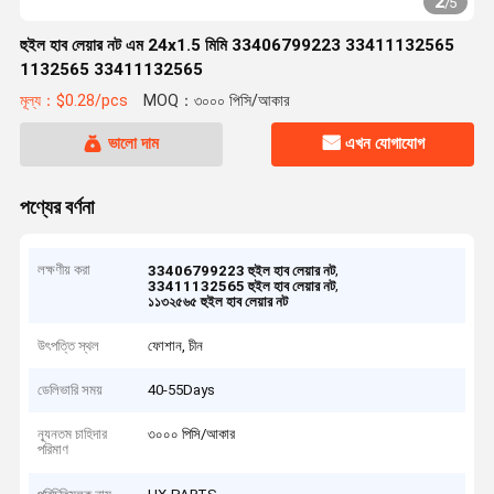
2
/
5
হুইল হাব লেয়ার নট এম 24x1.5 মিমি 33406799223 33411132565
1132565 33411132565
মূল্য：$0.28/pcs
MOQ：৩০০০ পিসি/আকার
ভালো দাম
এখন যোগাযোগ
পণ্যের বর্ণনা
লক্ষণীয় করা
,
33406799223 হুইল হাব লেয়ার নট
,
33411132565 হুইল হাব লেয়ার নট
১১৩২৫৬৫ হুইল হাব লেয়ার নট
উৎপত্তি স্থল
ফোশান, চীন
ডেলিভারি সময়
40-55Days
ন্যূনতম চাহিদার
৩০০০ পিসি/আকার
পরিমাণ