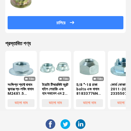
চালিয়ে
প্রস্তাবিত পণ্য
সংক্ষিপ্ত শ্যাফ্ট বাদাম
টয়োটা টিআরকিউ ফ্রন্ট
5/8 "-18 চাকা
ফোর্ড ফোকাস
ফ্ল্যাঞ্জ স্ব-লকিং বাদাম
হুইল লেয়ারিং এবং
bolts এবং বাদাম
2011-2006
M24X1.5
হাব সমাবেশ এম 25
81833776N
2335507
10Grade
এক্স 1.5 মাইল
52990 43000
KK21-3295
902330006
কোয়ালিটি ড্রাইভ
উচ্চ শক্তি 1.5mm
AA এর জন্য
ভালো দাম
ভালো দাম
ভালো দাম
ভালো দাম
90213-S3Y-
শ্যাফ্ট বাদাম এম 18
পিচ
সামনের ডানদিকে
000 911364
এক্স 1.5 10 গ্রেড
মাউন্ট করা নকল হ
9017918004
লেয়ারিং সমাবেশ
1004980651
1004980627