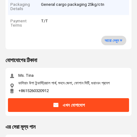
Packaging
General cargo packaging 25kg/ctn
Details
Payment
T/T
Terms
আরো দেখুন
যোগাযোগের ঠিকানা
Ms. Tina
ডালিয়াং উশা ইন্ডাস্ট্রিয়াল পার্ক, শুনদে জেলা, ফোশান সিটি, গুয়াংডং প্রদেশ
+8615260320912
এখন যোগাযোগ
এর সেরা মূল্য পান