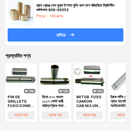
ব্রাস ব্রোঞ্জ তেল মুক্ত ইস্পাত বুশিং ভাল তাপ পরিবাহিতা স্থিতিশীল
কর্মক্ষমতা 808-00352
Price： HX-arts
চালিয়ে
প্রস্তাবিত পণ্য
PIN DE
হিনো ৫০০ মডেল
MITSB. FUSO
ট্রাক পার্টস ব্রেক
GRILLETE
১০১৭ পোস্ট ভারী
CAMION
প্যাড সাপোর্ট পিন
FUSO/CONDOR
দায়িত্ব ট্রাক পাতা
CAB.M/LUNA
অটোমোবাইল
স্প্রিং পিন HINO
স্প্রিং পিন কিট স্প্রিং
PIN স্প্রিং পিন
ট্রান্সমিশন ট্রাক প
MC420079
পিন ₹৩০X১২৭ মিমি
Ø28x88
অ্যাক্স ট্রান্সফার
ভালো দাম
ভালো দাম
ভালো দাম
ভালো দাম
48423-1320
GR.8 48423-
48423-E0060
আইডলার
MC420078 এর
E0090
48423-E0120
30x122mm
জন্য 28 X 130
MC420078 1-
HD 2T5
47131039-