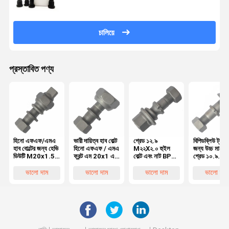
চালিয়ে
প্রস্তাবিত পণ্য
হিনো এফএফ/এমএ
ভারী দায়িত্ব হাব বোল্ট
গ্রেড ১২.৯
বিপিডব্লিউ ট্রাক
হাব বোল্টের জন্য হেভি
হিনো এফএফ / এমএ
M২২X২.০ হুইল
জন্য উচ্চ মানের
ডিউটি M20x1.5
ফ্রন্ট এম 20x1 এর
বোল্ট এবং নাট BPW
গ্রেড ১০.৯
রিয়ার হুইল বোল্ট,
জন্য হুইল বোল্ট5
ট্রাক
M২২X১.৫ হুই
হিনো ট্রাকের জন্য
OEM0329613170
বোল্ট OEM
ভালো দাম
ভালো দাম
ভালো দাম
ভালো দাম
অত্যাবশ্যকীয় হুইল
০৩২৯৬২৩১ ৭০
পার্টস
০৩২৯৬২ ৩১৫০
অত্যাবশ্যকীয় ট্
হুইল পার্টস