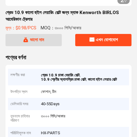
2
/
7
গ্রেড 10.9 কালো হুইল লেয়ারিং বোল্ট জন্য ম্যাক Kenworth BIRLOS
আমেরিকান ট্রেলার
মূল্য：$0.98/PCS
MOQ：৩০০০ পিসি/আকার
ভালো দাম
এখন যোগাযোগ
পণ্যের বর্ণনা
লক্ষণীয় করা
,
গ্রেড 10.9 চাকা বেয়ারিং বোল্ট
,
10.9 শ্রেণীর অ্যালগ্রিম চাকা বোল্ট
কালো হুইল লেয়ার বোল্ট
উৎপত্তি স্থল
ফোশান, চীন
ডেলিভারি সময়
40-55Days
ন্যূনতম চাহিদার
৩০০০ পিসি/আকার
পরিমাণ
পরিচিতিমুলক নাম
HX-PARTS