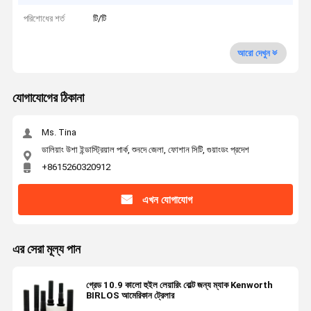
পরিশোধের শর্ত
টি/টি
আরো দেখুন
যোগাযোগের ঠিকানা
Ms. Tina
ডালিয়াং উশা ইন্ডাস্ট্রিয়াল পার্ক, শুনদে জেলা, ফোশান সিটি, গুয়াংডং প্রদেশ
+8615260320912
এখন যোগাযোগ
এর সেরা মূল্য পান
গ্রেড 10.9 কালো হুইল লেয়ারিং বোল্ট জন্য ম্যাক Kenworth
BIRLOS আমেরিকান ট্রেলার