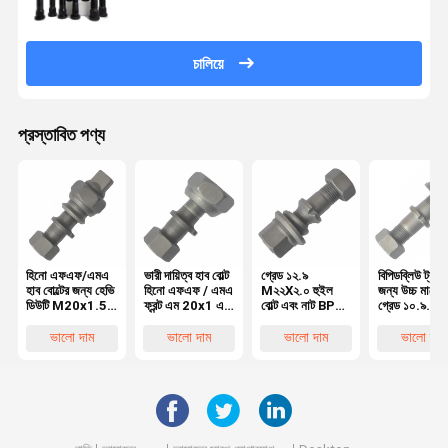
চালিয়ে
প্রস্তাবিত পণ্য
হিনো এফএফ/এমএ
ভারী দায়িত্ব হাব বোল্ট
গ্রেড ১২.৯
বিপিডব্লিউ ট্রাক
হাব বোল্টের জন্য হেভি
হিনো এফএফ / এমএ
M২২X২.০ হুইল
জন্য উচ্চ মানের
ডিউটি M20x1.5
ফ্রন্ট এম 20x1 এর
বোল্ট এবং নাট BPW
গ্রেড ১০.৯
রিয়ার হুইল বোল্ট,
জন্য হুইল বোল্ট5
ট্রাক
M২২X১.৫ হুই
হিনো ট্রাকের জন্য
OEM0329613170
বোল্ট OEM
ভালো দাম
ভালো দাম
ভালো দাম
ভালো দাম
অত্যাবশ্যকীয় হুইল
০৩২৯৬২৩১ ৭০
পার্টস
০৩২৯৬২ ৩১৫০
অত্যাবশ্যকীয় ট্
হুইল পার্টস