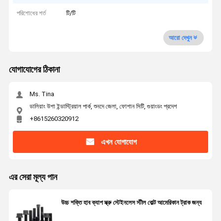
পরিশোধের শর্ত
টি/টি
আরো দেখুন
যোগাযোগের ঠিকানা
Ms. Tina
ডালিয়াং উশা ইন্ডাস্ট্রিয়াল পার্ক, শুনদে জেলা, ফোশান সিটি, গুয়াংডং প্রদেশ
+8615260320912
এখন যোগাযোগ
এর সেরা মূল্য পান
উচ্চ শক্তি হাব ক্যাপ স্ক্রু স্টেইনলেস স্টীল বোল্ট আমেরিকান ট্রাক জন্য