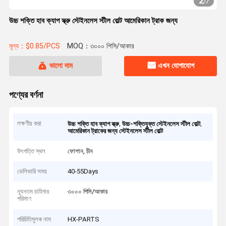
2
/
7
উচ্চ শক্তি হাব ক্যাপ স্ক্রু স্টেইনলেস স্টীল বোল্ট আমেরিকান ট্রাক জন্য
মূল্য：$0.85/PCS
MOQ：৩০০০ পিসি/আকার
ভালো দাম
এখন যোগাযোগ
পণ্যের বর্ণনা
লক্ষণীয় করা
,
,
উচ্চ শক্তি হাব ক্যাপ স্ক্রু
উচ্চ-শক্তিযুক্ত স্টেইনলেস স্টীল বোল্ট
আমেরিকান ট্রাকের জন্য স্টেইনলেস স্টীল বোল্ট
উৎপত্তি স্থল
ফোশান, চীন
ডেলিভারি সময়
40-55Days
ন্যূনতম চাহিদার
৩০০০ পিসি/আকার
পরিমাণ
পরিচিতিমুলক নাম
HX-PARTS