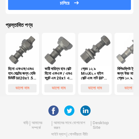
চালিয়ে
প্রস্তাবিত পণ্য
হিনো এফএফ/এমএ
ভারী দায়িত্ব হাব বোল্ট
গ্রেড ১২.৯
বিপিডব্লিউ ট্রাক
হাব বোল্টের জন্য হেভি
হিনো এফএফ / এমএ
M২২X২.০ হুইল
জন্য উচ্চ মানের
ডিউটি M20x1.5
ফ্রন্ট এম 20x1 এর
বোল্ট এবং নাট BPW
গ্রেড ১০.৯
রিয়ার হুইল বোল্ট,
জন্য হুইল বোল্ট5
ট্রাক
M২২X১.৫ হুই
হিনো ট্রাকের জন্য
OEM0329613170
বোল্ট OEM
ভালো দাম
ভালো দাম
ভালো দাম
ভালো দাম
অত্যাবশ্যকীয় হুইল
০৩২৯৬২৩১ ৭০
পার্টস
০৩২৯৬২ ৩১৫০
অত্যাবশ্যকীয় ট্
হুইল পার্টস
বাড়ি
আমাদের
আমাদের সাথে যোগাযোগ
Desktop
Site
সম্পর্কে
করুন
সাইট ম্যাপ
গোপনীয়তা নীতি