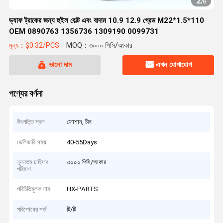
2
/
8
ড্যাফ ট্রাকের জন্য হুইল বোল্ট এবং বাদাম 10.9 12.9 গ্রেড M22*1.5*110
OEM 0890763 1356736 1309190 0099731
মূল্য：$0.32/PCS
MOQ：৩০০০ পিসি/আকার
ভালো দাম
এখন যোগাযোগ
পণ্যের বর্ণনা
উৎপত্তি স্থল
ফোশান, চীন
ডেলিভারি সময়
40-55Days
ন্যূনতম চাহিদার
৩০০০ পিসি/আকার
পরিমাণ
পরিচিতিমুলক নাম
HX-PARTS
পরিশোধের শর্ত
টি/টি