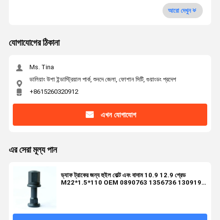
আরো দেখুন
যোগাযোগের ঠিকানা
Ms. Tina
ডালিয়াং উশা ইন্ডাস্ট্রিয়াল পার্ক, শুনদে জেলা, ফোশান সিটি, গুয়াংডং প্রদেশ
+8615260320912
এখন যোগাযোগ
এর সেরা মূল্য পান
ড্যাফ ট্রাকের জন্য হুইল বোল্ট এবং বাদাম 10.9 12.9 গ্রেড
M22*1.5*110 OEM 0890763 1356736 1309190
0099731