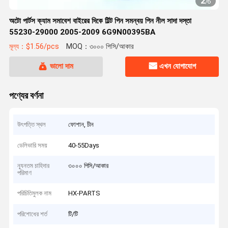
2
/
6
অটো পার্টস ক্যাম সমাবেশ বাইরের দিকে টিল্ট পিন সমন্বয় পিন নীল সাদা দস্তা
55230-29000 2005-2009 6G9N00395BA
মূল্য：$1.56/pcs
MOQ：৩০০০ পিসি/আকার
ভালো দাম
এখন যোগাযোগ
পণ্যের বর্ণনা
উৎপত্তি স্থল
ফোশান, চীন
ডেলিভারি সময়
40-55Days
ন্যূনতম চাহিদার
৩০০০ পিসি/আকার
পরিমাণ
পরিচিতিমুলক নাম
HX-PARTS
পরিশোধের শর্ত
টি/টি