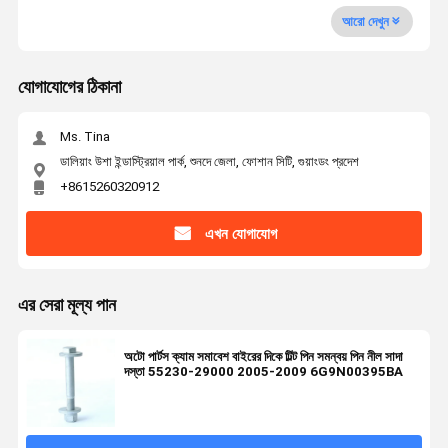
আরো দেখুন
যোগাযোগের ঠিকানা
Ms. Tina
ডালিয়াং উশা ইন্ডাস্ট্রিয়াল পার্ক, শুনদে জেলা, ফোশান সিটি, গুয়াংডং প্রদেশ
+8615260320912
এখন যোগাযোগ
এর সেরা মূল্য পান
অটো পার্টস ক্যাম সমাবেশ বাইরের দিকে টিল্ট পিন সমন্বয় পিন নীল সাদা
দস্তা 55230-29000 2005-2009 6G9N00395BA