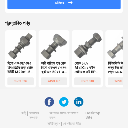
চালিয়ে
প্রস্তাবিত পণ্য
হিনো এফএফ/এমএ
ভারী দায়িত্ব হাব বোল্ট
গ্রেড ১২.৯
বিপিডব্লিউ ট্রাক
হাব বোল্টের জন্য হেভি
হিনো এফএফ / এমএ
M২২X২.০ হুইল
জন্য উচ্চ মানের
ডিউটি M20x1.5
ফ্রন্ট এম 20x1 এর
বোল্ট এবং নাট BPW
গ্রেড ১০.৯
রিয়ার হুইল বোল্ট,
জন্য হুইল বোল্ট5
ট্রাক
M২২X১.৫ হুই
হিনো ট্রাকের জন্য
OEM0329613170
বোল্ট OEM
ভালো দাম
ভালো দাম
ভালো দাম
ভালো দাম
অত্যাবশ্যকীয় হুইল
০৩২৯৬২৩১ ৭০
পার্টস
০৩২৯৬২ ৩১৫০
অত্যাবশ্যকীয় ট্
হুইল পার্টস
বাড়ি
আমাদের
আমাদের সাথে যোগাযোগ
Desktop
Site
সম্পর্কে
করুন
সাইট ম্যাপ
গোপনীয়তা নীতি