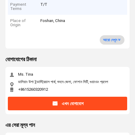
Payment
T/T
Terms
Place of
Foshan, China
Origin
আরো দেখুন
যোগাযোগের ঠিকানা
Ms. Tina
ডালিয়াং উশা ইন্ডাস্ট্রিয়াল পার্ক, শুনদে জেলা, ফোশান সিটি, গুয়াংডং প্রদেশ
+8615260320912
এখন যোগাযোগ
এর সেরা মূল্য পান