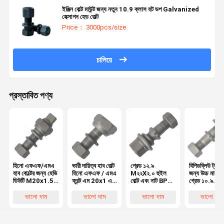
ইঞ্জিন বোল্ট মাউন্ট জন্য নতুন 10.9 ক্লাস হট ডপ Galvanized
হেক্সাগন হেড বোল্ট
Price： 3000pcs/size
চালিয়ে
প্রস্তাবিত পণ্য
হিনো এফএফ/এমএ
ভারী দায়িত্ব হাব বোল্ট
গ্রেড ১২.৯
বিপিডব্লিউ ট্রাক
হাব বোল্টের জন্য হেভি
হিনো এফএফ / এমএ
M২২X২.০ হুইল
জন্য উচ্চ মানের
ডিউটি M20x1.5
ফ্রন্ট এম 20x1 এর
বোল্ট এবং নাট BPW
গ্রেড ১০.৯
রিয়ার হুইল বোল্ট,
জন্য হুইল বোল্ট5
ট্রাক
M২২X১.৫ হুই
হিনো ট্রাকের জন্য
OEM0329613170
বোল্ট OEM
ভালো দাম
ভালো দাম
ভালো দাম
ভালো দাম
অত্যাবশ্যকীয় হুইল
০৩২৯৬২৩১ ৭০
পার্টস
০৩২৯৬২ ৩১৫০
অত্যাবশ্যকীয় ট্