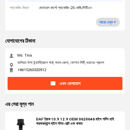
প্যাকেজিং বিবরণ
জেনারেল কার্গো প্যাকেজিং 25 কেজি/সিটিএন
আরো দেখুন
যোগাযোগের ঠিকানা
Ms. Tina
ডালিয়াং উশা ইন্ডাস্ট্রিয়াল পার্ক, শুনদে জেলা, ফোশান সিটি, গুয়াংডং প্রদেশ
+8615260320912
এখন যোগাযোগ
এর সেরা মূল্য পান
DAF ট্রাক 10.9 12.9 OEM 0620646 হুইল পার্টস হাই
পারফরম্যান্স হুইল স্টাড বোল্ট এবং বাদাম