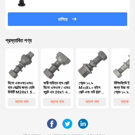
চালিয়ে
প্রস্তাবিত পণ্য
হিনো এফএফ/এমএ
ভারী দায়িত্ব হাব বোল্ট
গ্রেড ১২.৯
বিপিডব্লিউ ট্রাক
হাব বোল্টের জন্য হেভি
হিনো এফএফ / এমএ
M২২X২.০ হুইল
জন্য উচ্চ মানের
ডিউটি M20x1.5
ফ্রন্ট এম 20x1 এর
বোল্ট এবং নাট BPW
গ্রেড ১০.৯
রিয়ার হুইল বোল্ট,
জন্য হুইল বোল্ট5
ট্রাক
M২২X১.৫ হুই
হিনো ট্রাকের জন্য
OEM0329613170
বোল্ট OEM
ভালো দাম
ভালো দাম
ভালো দাম
ভালো দাম
অত্যাবশ্যকীয় হুইল
০৩২৯৬২৩১ ৭০
পার্টস
০৩২৯৬২ ৩১৫০
অত্যাবশ্যকীয় ট্
হুইল পার্টস