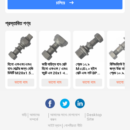
চালিয়ে
প্রস্তাবিত পণ্য
হিনো এফএফ/এমএ
ভারী দায়িত্ব হাব বোল্ট
গ্রেড ১২.৯
বিপিডব্লিউ ট্রাক
হাব বোল্টের জন্য হেভি
হিনো এফএফ / এমএ
M২২X২.০ হুইল
জন্য উচ্চ মানের
ডিউটি M20x1.5
ফ্রন্ট এম 20x1 এর
বোল্ট এবং নাট BPW
গ্রেড ১০.৯
রিয়ার হুইল বোল্ট,
জন্য হুইল বোল্ট5
ট্রাক
M২২X১.৫ হুই
হিনো ট্রাকের জন্য
OEM0329613170
বোল্ট OEM
ভালো দাম
ভালো দাম
ভালো দাম
ভালো দাম
অত্যাবশ্যকীয় হুইল
০৩২৯৬২৩১ ৭০
পার্টস
০৩২৯৬২ ৩১৫০
অত্যাবশ্যকীয় ট্
হুইল পার্টস
বাড়ি
আমাদের
আমাদের সাথে যোগাযোগ
Desktop
Site
সম্পর্কে
করুন
সাইট ম্যাপ
গোপনীয়তা নীতি