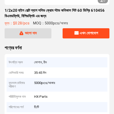
2
/
7
1/2x20 হুইল বোল্ট ল্যাগ সলিড ক্রোম স্টাড কনিকাল সিট 60 ডিগ্রি 610456
বিএমডব্লিউ, বিপিডব্লিউ এর জন্য
মূল্য：$0.28/pcs
MOQ：5000pcs/আকার
ভালো দাম
এখন যোগাযোগ
পণ্যের বর্ণনা
উৎপত্তি স্থল
ফোশান, চীন
ডেলিভারি সময়
35-45 দিন
ন্যূনতম চাহিদার
5000pcs/আকার
পরিমাণ
পরিচিতিমুলক নাম
HX-Parts
পরিশোধের শর্ত
টি/টি