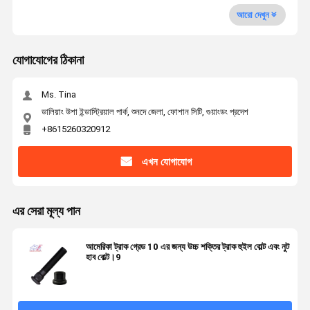
আরো দেখুন
যোগাযোগের ঠিকানা
Ms. Tina
ডালিয়াং উশা ইন্ডাস্ট্রিয়াল পার্ক, শুনদে জেলা, ফোশান সিটি, গুয়াংডং প্রদেশ
+8615260320912
এখন যোগাযোগ
এর সেরা মূল্য পান
আমেরিকা ট্রাক গ্রেড 10 এর জন্য উচ্চ শক্তির ট্রাক হুইল বোল্ট এবং নুট
হাব বোল্ট।9