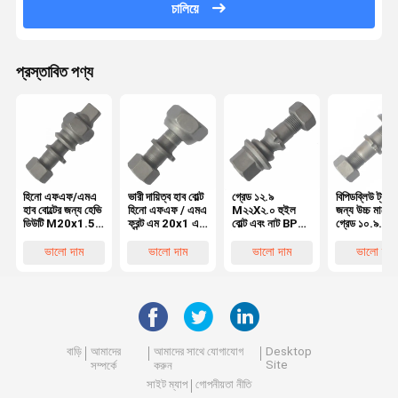
চালিয়ে
প্রস্তাবিত পণ্য
হিনো এফএফ/এমএ
ভারী দায়িত্ব হাব বোল্ট
গ্রেড ১২.৯
বিপিডব্লিউ ট্রাক
হাব বোল্টের জন্য হেভি
হিনো এফএফ / এমএ
M২২X২.০ হুইল
জন্য উচ্চ মানের
ডিউটি M20x1.5
ফ্রন্ট এম 20x1 এর
বোল্ট এবং নাট BPW
গ্রেড ১০.৯
রিয়ার হুইল বোল্ট,
জন্য হুইল বোল্ট5
ট্রাক
M২২X১.৫ হুই
হিনো ট্রাকের জন্য
OEM0329613170
বোল্ট OEM
ভালো দাম
ভালো দাম
ভালো দাম
ভালো দাম
অত্যাবশ্যকীয় হুইল
০৩২৯৬২৩১ ৭০
পার্টস
০৩২৯৬২ ৩১৫০
অত্যাবশ্যকীয় ট্
হুইল পার্টস
বাড়ি
আমাদের
আমাদের সাথে যোগাযোগ
Desktop
Site
সম্পর্কে
করুন
সাইট ম্যাপ
গোপনীয়তা নীতি