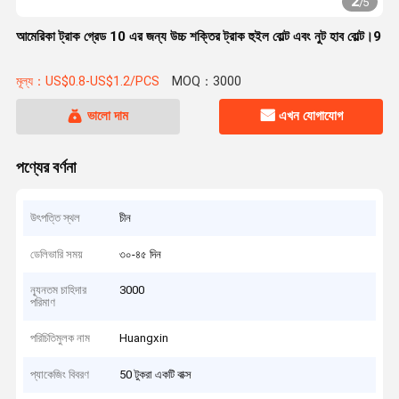
2
/
5
আমেরিকা ট্রাক গ্রেড 10 এর জন্য উচ্চ শক্তির ট্রাক হুইল বোল্ট এবং নুট হাব বোল্ট।9
মূল্য：US$0.8-US$1.2/PCS
MOQ：3000
ভালো দাম
এখন যোগাযোগ
পণ্যের বর্ণনা
উৎপত্তি স্থল
চীন
ডেলিভারি সময়
৩০-৪৫ দিন
ন্যূনতম চাহিদার
3000
পরিমাণ
পরিচিতিমুলক নাম
Huangxin
প্যাকেজিং বিবরণ
50 টুকরা একটি বাক্স