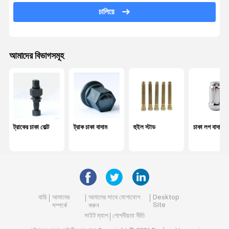
চালিয়ে
কেন্দ্র বল্ট
পাতার বসন্ত পিন
আমাদের বিভাগসমূহ
চাকা ভারসাম্য ওজন
কেন্দ্র বিয়ারিং
স্ক্রু এবং বাদাম
হার্ডওয়্যার সরঞ্জাম
ট্রাকের চাকা বোল্ট
ট্রাক চাকা বাদাম
হুইল স্টাড
চাকা লগ বাদাম
শক শোষক
অটোমোবাইল বুশিং
ইঞ্জিনের অংশ
বাড়ি
আমাদের
আমাদের সাথে যোগাযোগ
Desktop
Site
সম্পর্কে
করুন
হুইল স্পেসার
সাইট ম্যাপ
গোপনীয়তা নীতি