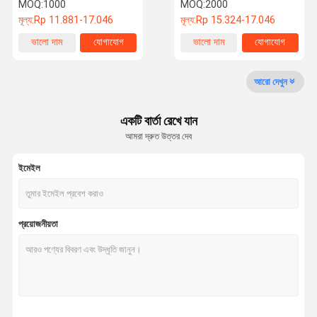
গ্যালভানাইজড টি-হেড বোল্ট
MOQ:
1000
MOQ:
2000
মূল্য:
Rp 11.881-17.046
মূল্য:
Rp 15.324-17.046
কারখানা পরিদর্শন
গুণমান নিয়ন্ত্রণ
আমাদের সাথে
খবর
ভালো দাম
যোগাযোগ
ভালো দাম
যোগাযোগ
যোগাযোগ
আরো দেখুন
একটি বার্তা রেখে যান
আমরা দ্রুত উত্তর দেব
একটি উদ্ধৃতি
অনুরোধ করুন
ইমেইল
ট্রাকের চাকা বোল্ট
ট্রাক চাকা বাদাম
প্রয়োজনীয়তা
হুইল স্টাড
চাকা লগ বাদাম
ইউ বল্টু