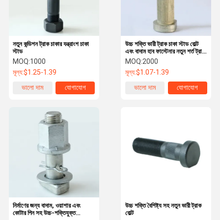
নতুন কন্ডিশন ট্রাক চাকার যন্ত্রাংশ চাকা
উচ্চ শক্তি ভারী ট্রাক চাকা স্টাড বোল্ট
স্টাড
এবং বাদাম হাব ফাস্টেনার নতুন শর্ত ট্রাক
চাকা অংশ
MOQ:
1000
MOQ:
2000
মূল্য:
$1.25-1.39
মূল্য:
$1.07-1.39
ভালো দাম
যোগাযোগ
ভালো দাম
যোগাযোগ
বাড়ি
পণ্য
ভিডিও
আমাদের সম্বন্ধে
নির্মাণের জন্য বাদাম, ওয়াশার এবং
উচ্চ শক্তি বৈশিষ্ট্য সহ নতুন ভারী ট্রাক
কোটার পিন সহ উচ্চ-শক্তিযুক্ত
বোল্ট