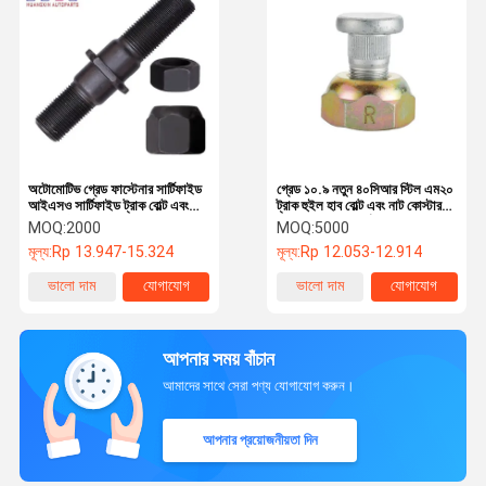
অটোমোটিভ গ্রেড ফাস্টেনার সার্টিফাইড
গ্রেড ১০.৯ নতুন ৪০সিআর স্টিল এম২০
আইএসও সার্টিফাইড ট্রাক বোল্ট এবং
ট্রাক হুইল হাব বোল্ট এবং নাট কোস্টার-
বাদাম ভারী দায়িত্ব ট্রাক ফাস্টেনার
এর সাথে সামঞ্জস্যপূর্ণ
MOQ:
2000
MOQ:
5000
M22X1.5 গ্রেড 109
মূল্য:
Rp 13.947-15.324
মূল্য:
Rp 12.053-12.914
ভালো দাম
যোগাযোগ
ভালো দাম
যোগাযোগ
আপনার সময় বাঁচান
আমাদের সাথে সেরা পণ্য যোগাযোগ করুন।
আপনার প্রয়োজনীয়তা দিন