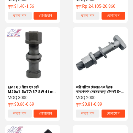
এক্সেন্ট্রিক বোল্ট অ্যাডজাস্টমেন্ট পার্ট নম্বর
মূল্য:
$1.40-1.56
মূল্য:
Rp 24.105-26.860
481900K030
ভালো দাম
যোগাযোগ
ভালো দাম
যোগাযোগ
EM100 রিয়ার হাব বোল্ট
ভারী দায়িত্ব ট্রেলার এবং ট্রাক
M20x1.5x77/87 SW 41mm
সাসপেনশন মেরামত জন্য টেকসই টি-
D- টাইপ হেড গ্রেড 10.9/12.9
হেড বোল্ট
MOQ:
3000
MOQ:
2000
3184020071 চাকা অংশ
মূল্য:
$0.66-0.69
মূল্য:
$0.81-0.89
ভালো দাম
যোগাযোগ
ভালো দাম
যোগাযোগ