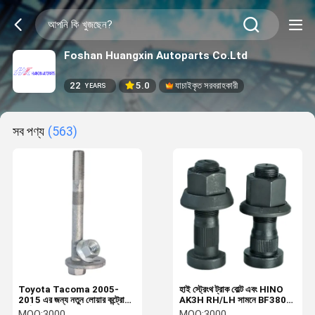
Foshan Huangxin Autoparts Co.Ltd
22
5.0
যাচাইকৃত সরবরাহকারী
YEARS
সব পণ্য
(563)
Toyota Tacoma 2005-
হাই স্ট্রেংথ ট্রাক বোল্ট এবং HINO
2015 এর জন্য নতুন লোয়ার কন্ট্রোল
AK3H RH/LH সামনে BF3801
আর্ম অ্যাডজাস্টমেন্ট বোল্ট ক্যাম্বার টুল
পিছন BC3800 জন্য বাদাম
MOQ:
3000
MOQ:
3000