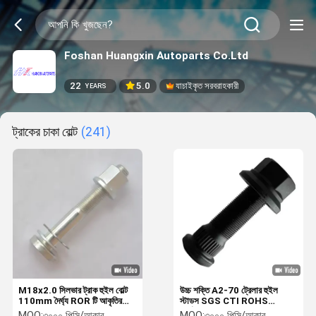
Foshan Huangxin Autoparts Co.Ltd
22
5.0
যাচাইকৃত সরবরাহকারী
YEARS
ট্রাকের চাকা বোল্ট
(241)
M18x2.0 সিলভার ট্রাক হুইল বোল্ট
উচ্চ শক্তি A2-70 ট্রেলার হুইল
110mm দৈর্ঘ্য ROR টি আকৃতির
স্টাডস SGS CTI ROHS
মাথা
সার্টিফিকেশন
MOQ:
৩০০০ পিসি/আকার
MOQ:
৩০০০ পিসি/আকার