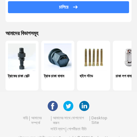
চালিয়ে
কেন্দ্র বল্ট
পাতার বসন্ত পিন
আমাদের বিভাগসমূহ
চাকা ভারসাম্য ওজন
কেন্দ্র বিয়ারিং
স্ক্রু এবং বাদাম
হার্ডওয়্যার সরঞ্জাম
ট্রাকের চাকা বোল্ট
ট্রাক চাকা বাদাম
হুইল স্টাড
চাকা লগ বাদাম
শক শোষক
অটোমোবাইল বুশিং
ইঞ্জিনের অংশ
বাড়ি
আমাদের
আমাদের সাথে যোগাযোগ
Desktop
Site
সম্পর্কে
করুন
হুইল স্পেসার
সাইট ম্যাপ
গোপনীয়তা নীতি