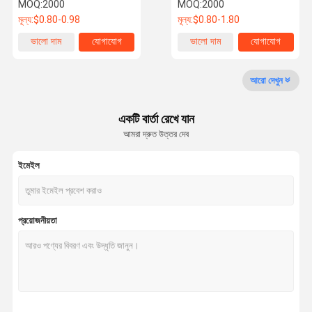
MOQ:
2000
MOQ:
2000
মূল্য:
$0.80-0.98
মূল্য:
$0.80-1.80
কারখানা পরিদর্শন
গুণমান নিয়ন্ত্রণ
আমাদের সাথে
খবর
ভালো দাম
যোগাযোগ
ভালো দাম
যোগাযোগ
যোগাযোগ
আরো দেখুন
একটি বার্তা রেখে যান
আমরা দ্রুত উত্তর দেব
একটি উদ্ধৃতি
অনুরোধ করুন
ইমেইল
ট্রাকের চাকা বোল্ট
ট্রাক চাকা বাদাম
প্রয়োজনীয়তা
হুইল স্টাড
চাকা লগ বাদাম
ইউ বল্টু