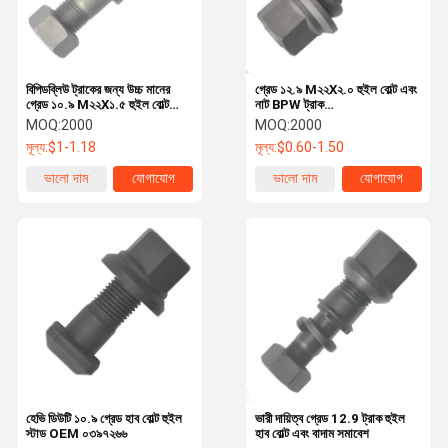
বিপিডব্লিউ ট্রাকের জন্য উচ্চ মানের
গ্রেড ১২.৯ M২২X২.০ হুইল বোল্ট এবং
গ্রেড ১০.৯ M২২X১.৫ হুইল বোল্ট
নাট BPW ট্রাক
OEM ০৩২৯৬২৩১ ৭০ ০৩২৯৬২
OEM0329613170
MOQ:
2000
MOQ:
2000
৩১৫০ অত্যাবশ্যকীয় ট্রাক হুইল পার্টস
অত্যাবশ্যকীয় হুইল পার্টস
মূল্য:
$1-1.18
মূল্য:
$0.60-1.50
ভালো দাম
যোগাযোগ
ভালো দাম
যোগাযোগ
বাড়ি
পণ্য
ভিডিও
আমাদের সম্বন্ধে
হেভি ডিউটি ১০.৯ গ্রেড হাব বোল্ট হুইল
ভারী দায়িত্ব গ্রেড 12.9 ট্রাক হুইল
স্টাড OEM ০৩৯৭২৬৬
হাব বোল্ট এবং বাদাম সমাবেশ