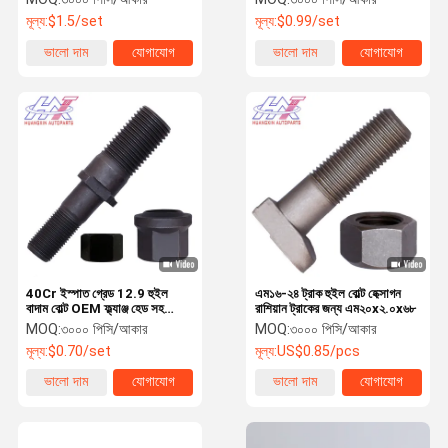
মূল্য:
$1.5/set
মূল্য:
$0.99/set
ভালো দাম
যোগাযোগ
ভালো দাম
যোগাযোগ
40Cr ইস্পাত গ্রেড 12.9 হুইল
এম১৬-২৪ ট্রাক হুইল বোল্ট হেক্সাগন
বাদাম বোল্ট OEM ফ্ল্যাঞ্জ হেড সহ
রাশিয়ান ট্রাকের জন্য এম২০x২.০x৬৮
35CrMo
MOQ:
৩০০০ পিসি/আকার
MOQ:
৩০০০ পিসি/আকার
মূল্য:
$0.70/set
মূল্য:
US$0.85/pcs
ভালো দাম
যোগাযোগ
ভালো দাম
যোগাযোগ