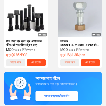
উচ্চ শক্তি হাব ক্যাপ স্ক্রু স্টেইনলেস
সামনের
স্টীল বোল্ট আমেরিকান ট্রাক জন্য
M22x1.5/M20x1.5x92 হুইল
লেয়ারিং স্ক্রু জিংকযুক্ত পৃষ্ঠ
MOQ:
৩০০০ পিসি/আকার
MOQ:
৩০০০ পিসি/আকার
মূল্য:
$0.85/PCS
মূল্য:
US$1.35/pcs
ভালো দাম
যোগাযোগ
ভালো দাম
যোগাযোগ
আপনার সময় বাঁচান
আমাদের সাথে সেরা পণ্য যোগাযোগ করুন।
আপনার প্রয়োজনীয়তা দিন